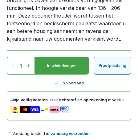
ontwerp, is zowel aantrekkelijk vorm gegeven als
functioneel. In hoogte verstelbaar van 136 - 206
mm. Deze documenthouder wordt tussen het
toetsenbord en beeldscherm geplaatst waardoor u
een betere houding aanneemt en tevens de
kijkafstand naar uw documenten verkleint wordt.
A3
-
+
Proefplaatsing
In winkelwagen
Documenthouder
aantal
done
Op voorraad
Altijd
veilig betalen.
Ook
achteraf
en
op rekening
mogelijk
done
Vandaag besteld is
vandaag verzonden