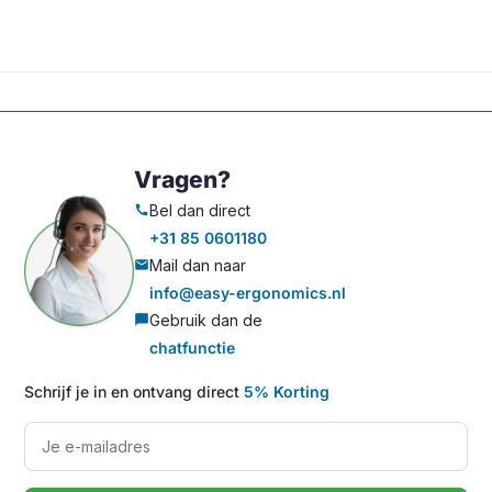
Vragen?
Bel dan direct
call
+31 85 0601180
Mail dan naar
mail
info@easy-ergonomics.nl
Gebruik dan de
chat_bubble
chatfunctie
Schrijf je in en ontvang direct
5% Korting