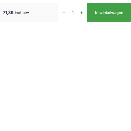
A3
-
+
71,39
In winkelwagen
Incl. btw
Documenthouder
aantal