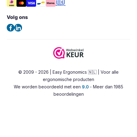
Steunen
Vergelijk producten
Noord Brabantlaan 303
Veelgestelde vragen – FAQ
Opbergers en houders
5657GB Eindhoven
Volg ons
Algemene voorwaarden
Nederland
Verlichting
Privacybeleid
(Geen bezoekadres)
Ergonomische bureaustoelen
Contact
Zadelkrukken
Tel:
+31 85 0601180
Stahulpen
E-mail:
info@easy-ergonomics.nl
Alternatieve zitoplossingen
© 2009 - 2026 | Easy Ergonomics 🇳🇱 | Voor alle
Zit-sta bureaus
ergonomische producten
Accessoires
We worden beoordeeld met een
9.0
- Meer dan 1985
Overig
beoordelingen