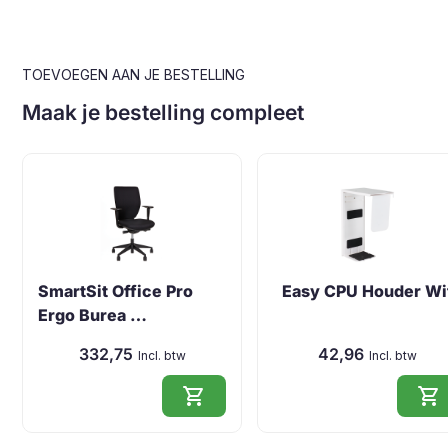
TOEVOEGEN AAN JE BESTELLING
Maak je bestelling compleet
SmartSit Office Pro
Easy CPU Houder Wi
Ergo Burea …
332,75
42,96
Incl. btw
Incl. btw
shopping_cart
shopping_cart