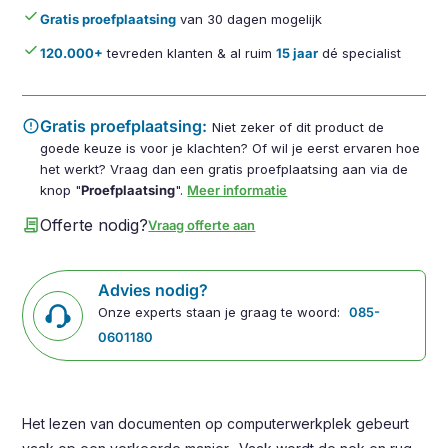
done
Gratis proefplaatsing
van 30 dagen mogelijk
done
120.000+
tevreden klanten & al ruim
15 jaar
dé specialist
error
Gratis proefplaatsing:
Niet zeker of dit product de
goede keuze is voor je klachten? Of wil je eerst ervaren hoe
het werkt? Vraag dan een gratis proefplaatsing aan via de
knop "
Proefplaatsing
".
Meer informatie
contract
Offerte nodig?
Vraag offerte aan
Advies nodig?
Onze experts staan je graag te woord:
085-
0601180
Het lezen van documenten op computerwerkplek gebeurt