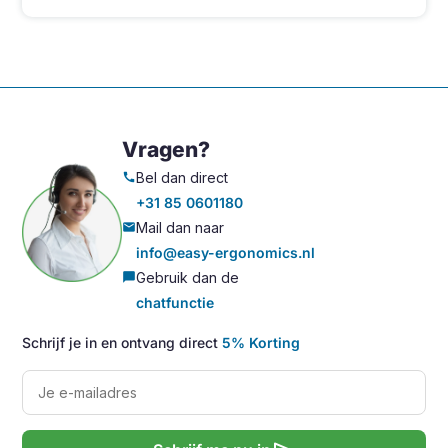
Vragen?
Bel dan direct
call
+31 85 0601180
Mail dan naar
mail
info@easy-ergonomics.nl
Gebruik dan de
chat_bubble
chatfunctie
Schrijf je in en ontvang direct
5% Korting