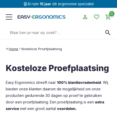
editor_choice
Al ruim
15 jaar
dé ergonomie specialist
0
person
favorite
shopping_cart
Zoeken
search
naar:
Home
chevron_right
Kosteloze Proefplaatsing
arrow_back
Kosteloze Proefplaatsing
Easy Ergonomics streeft naar
100% klanttevredenheid
. Wij
bieden onze klanten daarom de mogelijkheid om onze
producten gedurende 30 dagen op proef te gebruiken
door een proefplaatsing. Een proefplaatsing is een
extra
service
met een groot aantal
voordelen.