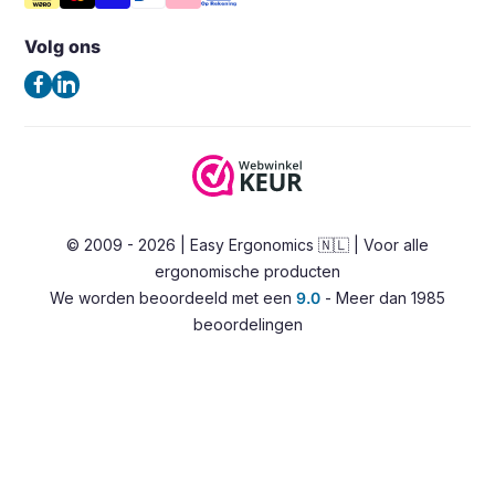
Veelgestelde vragen – FAQ
Opbergers en houders
5657GB Eindhoven
Volg ons
Algemene voorwaarden
Nederland
Verlichting
Privacybeleid
(Geen bezoekadres)
Ergonomische bureaustoelen
Contact
Zadelkrukken
Tel:
+31 85 0601180
Stahulpen
E-mail:
info@easy-ergonomics.nl
Alternatieve zitoplossingen
© 2009 - 2026 | Easy Ergonomics 🇳🇱 | Voor alle
Zit-sta bureaus
ergonomische producten
Accessoires
We worden beoordeeld met een
9.0
- Meer dan 1985
Overig
beoordelingen