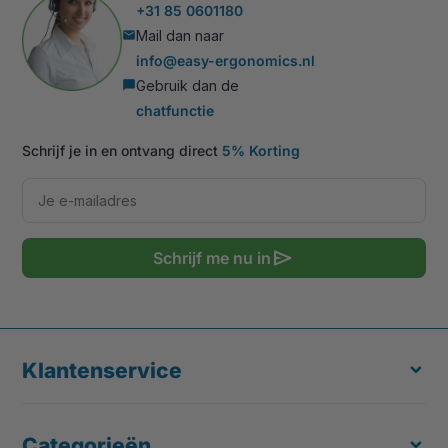
+31 85 0601180
Mail dan naar
mail
info@easy-ergonomics.nl
Gebruik dan de
chat_bubble
chatfunctie
Schrijf je in en ontvang direct
5% Korting
send
Schrijf me nu in
Klantenservice
Categorieën
Over ons