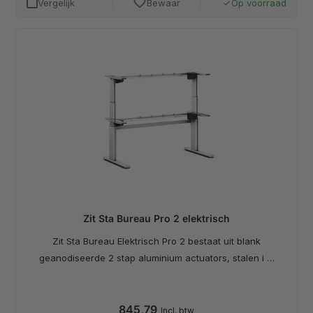
favorite
Vergelijk
Bewaar
Op voorraad
done
Zit Sta Bureau Pro 2 elektrisch
Zit Sta Bureau Elektrisch Pro 2 bestaat uit blank
geanodiseerde 2 stap aluminium actuators, stalen i …
845,79
Incl. btw