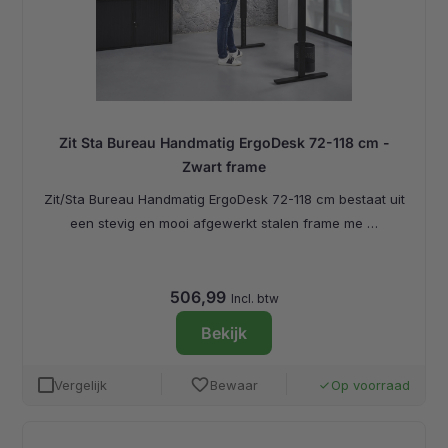
Zit Sta Bureau Handmatig ErgoDesk 72-118 cm -
Zwart frame
Zit/Sta Bureau Handmatig ErgoDesk 72-118 cm bestaat uit
een stevig en mooi afgewerkt stalen frame me …
506,99
Incl. btw
Bekijk
favorite
Vergelijk
Bewaar
Op voorraad
done