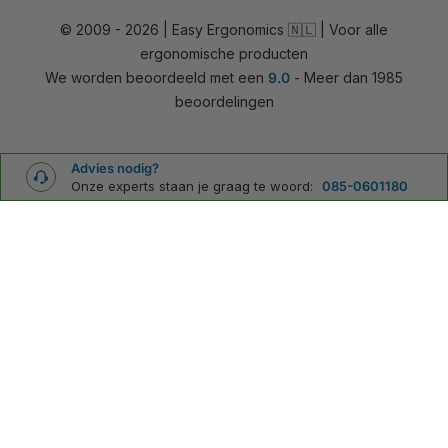
© 2009 - 2026 | Easy Ergonomics 🇳🇱 | Voor alle
Zit-sta bureaus
ergonomische producten
Accessoires
We worden beoordeeld met een
9.0
- Meer dan 1985
Overig
beoordelingen
Advies nodig?
Onze experts staan je graag te woord:
085-0601180