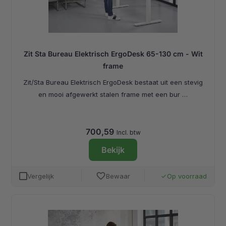
Zit Sta Bureau Elektrisch ErgoDesk 65-130 cm - Wit
frame
Zit/Sta Bureau Elektrisch ErgoDesk bestaat uit een stevig
en mooi afgewerkt stalen frame met een bur …
700,59
Incl. btw
Bekijk
favorite
Vergelijk
Bewaar
Op voorraad
done