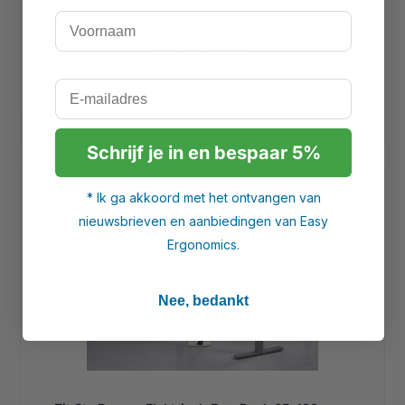
Voornaam
627,99
Incl. btw
Bekijk
E-mailadres
favorite
Vergelijk
Bewaar
Op voorraad
done
Schrijf je in en bespaar 5%
* Ik ga akkoord met het ontvangen van
nieuwsbrieven en aanbiedingen van Easy
Ergonomics.
Nee, bedankt