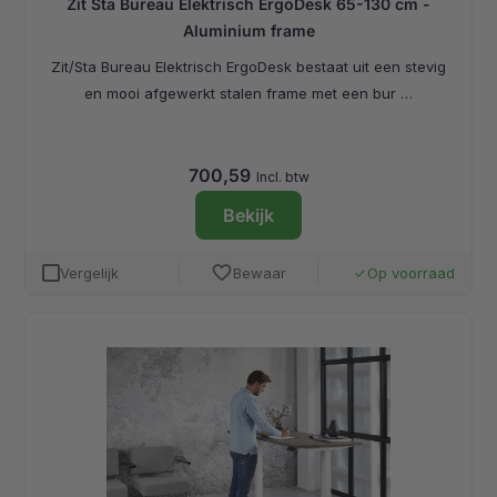
Zit Sta Bureau Elektrisch ErgoDesk 65-130 cm -
Aluminium frame
Zit/Sta Bureau Elektrisch ErgoDesk bestaat uit een stevig
en mooi afgewerkt stalen frame met een bur …
700,59
Incl. btw
Bekijk
favorite
Vergelijk
Bewaar
Op voorraad
done