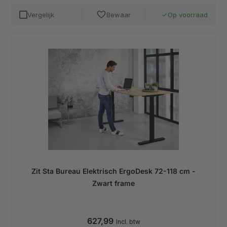
favorite
Vergelijk
Bewaar
Op voorraad
done
Zit Sta Bureau Elektrisch ErgoDesk 72-118 cm -
Zwart frame
627,99
Incl. btw