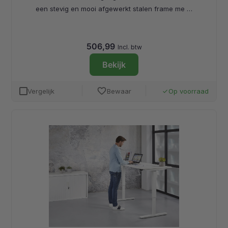
een stevig en mooi afgewerkt stalen frame me …
506,99
Incl. btw
Bekijk
favorite
Vergelijk
Bewaar
Op voorraad
done