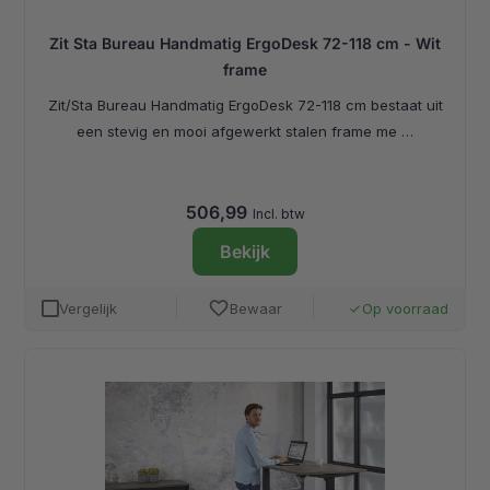
Zit Sta Bureau Handmatig ErgoDesk 72-118 cm - Wit
frame
Zit/Sta Bureau Handmatig ErgoDesk 72-118 cm bestaat uit
een stevig en mooi afgewerkt stalen frame me …
506,99
Incl. btw
Bekijk
favorite
Vergelijk
Bewaar
Op voorraad
done