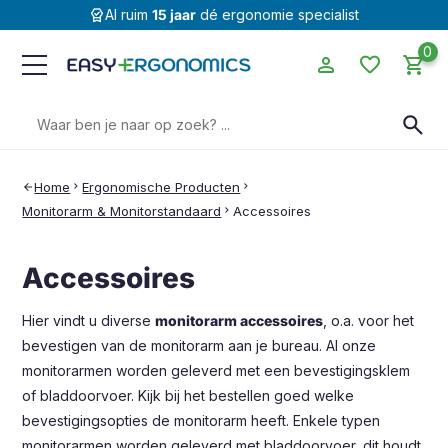
editor_choice
Al ruim
15 jaar
dé ergonomie specialist
0
person
favorite
shopping_cart
Zoeken
search
naar:
Home
chevron_right
Ergonomische Producten
chevron_right
arrow_back
Monitorarm & Monitorstandaard
chevron_right
Accessoires
Accessoires
Hier vindt u diverse
monitorarm accessoires
, o.a. voor het
bevestigen van de monitorarm aan je bureau. Al onze
monitorarmen worden geleverd met een bevestigingsklem
of bladdoorvoer. Kijk bij het bestellen goed welke
bevestigingsopties de monitorarm heeft. Enkele typen
monitorarmen worden geleverd met bladdoorvoer, dit houdt