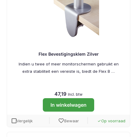
Flex Bevestigingsklem Zilver
Indien u twee of meer monitorschermen gebruikt en
extra stabiliteit een vereiste is, biedt de Flex B …
47,19
Incl. btw
In winkelwagen
favorite
Vergelijk
Bewaar
Op voorraad
done