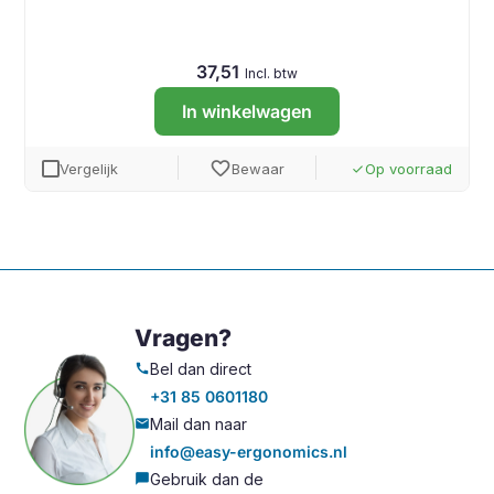
37,51
Incl. btw
In winkelwagen
favorite
Vergelijk
Bewaar
Op voorraad
done
Vragen?
Bel dan direct
call
+31 85 0601180
Mail dan naar
mail
info@easy-ergonomics.nl
Gebruik dan de
chat_bubble