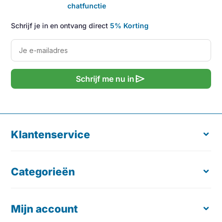
chatfunctie
Schrijf je in en ontvang direct
5% Korting
send
Schrijf me nu in
Klantenservice
Categorieën
Over ons
Retourneren
Verzending & Levering
Mijn account
Ergonomische Muis