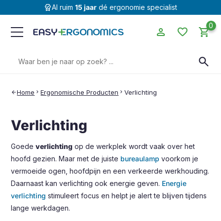
editor_choice
Al ruim
15 jaar
dé ergonomie specialist
0
person
favorite
shopping_cart
Zoeken
search
naar:
Home
chevron_right
Ergonomische Producten
chevron_right
Verlichting
arrow_back
Verlichting
Goede
verlichting
op de werkplek wordt vaak over het
hoofd gezien. Maar met de juiste
bureaulamp
voorkom je
vermoeide ogen, hoofdpijn en een verkeerde werkhouding.
Daarnaast kan verlichting ook energie geven.
Energie
verlichting
stimuleert focus en helpt je alert te blijven tijdens
lange werkdagen.