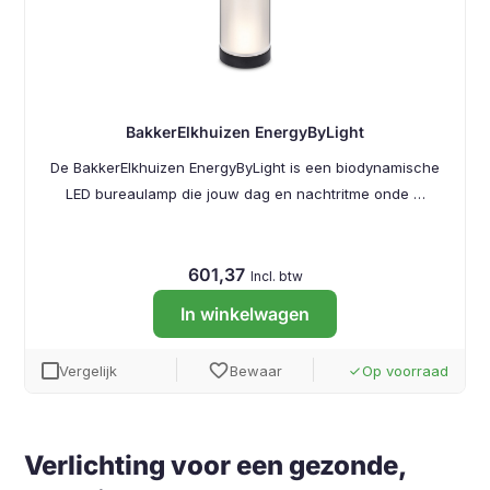
BakkerElkhuizen EnergyByLight
De BakkerElkhuizen EnergyByLight is een biodynamische
LED bureaulamp die jouw dag en nachtritme onde …
601,37
Incl. btw
In winkelwagen
favorite
Vergelijk
Bewaar
Op voorraad
done
Verlichting voor een gezonde,