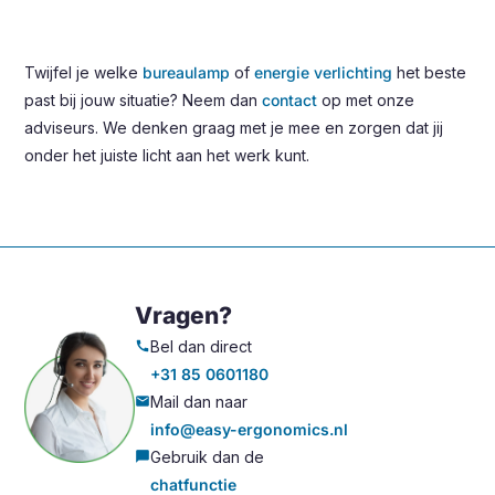
Twijfel je welke
bureaulamp
of
energie verlichting
het beste
past bij jouw situatie? Neem dan
contact
op met onze
adviseurs. We denken graag met je mee en zorgen dat jij
onder het juiste licht aan het werk kunt.
Vragen?
Bel dan direct
call
+31 85 0601180
Mail dan naar
mail
info@easy-ergonomics.nl
Gebruik dan de
chat_bubble
chatfunctie