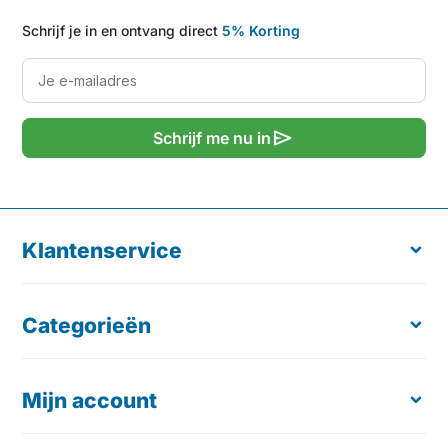
Schrijf je in en ontvang direct
5% Korting
send
Schrijf me nu in
Klantenservice
Categorieën
Over ons
Retourneren
Verzending & Levering
Mijn account
Ergonomische Muis
Klachten en geschillen
Toetsenborden