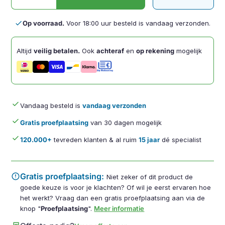
aantal
done
Op voorraad.
Voor 18:00 uur besteld is vandaag verzonden.
Altijd
veilig betalen.
Ook
achteraf
en
op rekening
mogelijk
done
Vandaag besteld is
vandaag verzonden
done
Gratis proefplaatsing
van 30 dagen mogelijk
done
120.000+
tevreden klanten & al ruim
15 jaar
dé specialist
error
Gratis proefplaatsing:
Niet zeker of dit product de
goede keuze is voor je klachten? Of wil je eerst ervaren hoe
het werkt? Vraag dan een gratis proefplaatsing aan via de
knop "
Proefplaatsing
".
Meer informatie