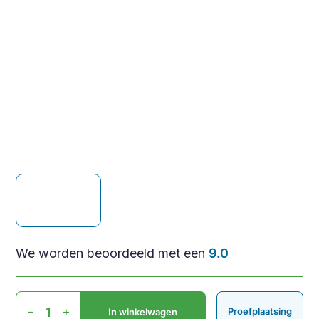
We worden beoordeeld met een
9.0
Accessoire/Spare
-
+
Proefplaatsing
In winkelwagen
Part