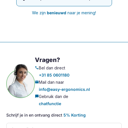
We zijn
benieuwd
naar je mening!
Vragen?
Bel dan direct
call
+31 85 0601180
Mail dan naar
mail
info@easy-ergonomics.nl
Gebruik dan de
chat_bubble
chatfunctie
Schrijf je in en ontvang direct
5% Korting