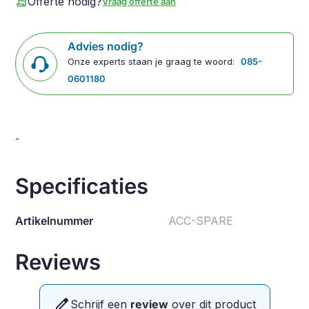
contract
Offerte nodig?
Vraag offerte aan
Advies nodig?
Onze experts staan je graag te woord:
085-
0601180
-
Specificaties
Artikelnummer
ACC-SPARE
Reviews
edit
Schrijf een
review
over dit product