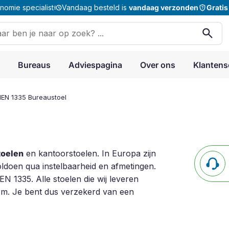
acute
shield_question
omie specialist
Vandaag besteld is
vandaag verzonden
Gratis
en
search
:
Bureaus
Adviespagina
Over ons
Klantens
EN 1335 Bureaustoel
toelen
en kantoorstoelen. In Europa zijn
ldoen qua instelbaarheid en afmetingen.
 1335. Alle stoelen die wij leveren
m. Je bent dus verzekerd van een