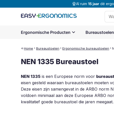
editor_choice
Al ruim
15 jaar
dé ergon
Zoek
naar
expand_more
Ergonomische Producten
Bureaustoelen
Home
chevron_right
Bureaustoelen
chevron_right
Ergonomische bureaustoelen
chevron_right
N
arrow_back
NEN 1335 Bureaustoel
NEN 1335
is een Europese norm voor
bureaus
eisen gesteld waaraan bureaustoelen moeten vo
Deze eisen zijn samengevat in de ARBO norm NEN
voldoen minimaal aan deze Europese ARBO nor
kwalitatief goede bureaustoel die jaren meegaat.