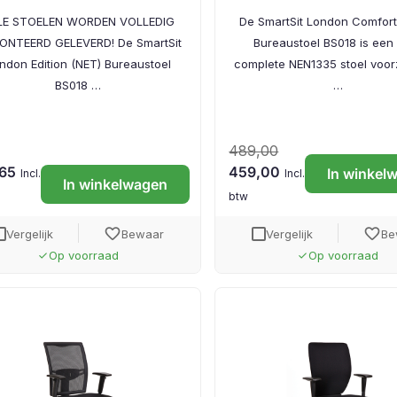
LE STOELEN WORDEN VOLLEDIG
De SmartSit London Comfort 
ONTEERD GELEVERD! De SmartSit
Bureaustoel BS018 is een
ndon Edition (NET) Bureaustoel
complete NEN1335 stoel voor
BS018 …
…
489,00
,65
459,00
In winkel
Incl.
Incl.
In winkelwagen
btw
favorite
favorite
Vergelijk
Bewaar
Vergelijk
Be
Op voorraad
Op voorraad
done
done