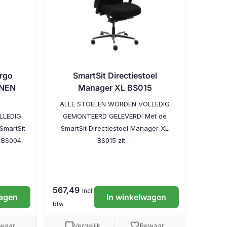
Ergo
SmartSit Directiestoel
(NEN
Manager XL BS015
ALLE STOELEN WORDEN VOLLEDIG
LLEDIG
GEMONTEERD GELEVERD! Met de
martSit
SmartSit Directiestoel Manager XL
l BS004
BS015 zit …
567,49
Incl.
wagen
In winkelwagen
btw
favorite
waar
Vergelijk
Bewaar