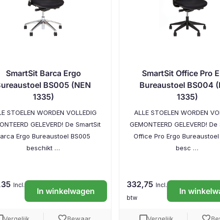
SmartSit Barca Ergo
SmartSit Office Pro 
ureaustoel BS005 (NEN
Bureaustoel BS004 
1335)
1335)
LE STOELEN WORDEN VOLLEDIG
ALLE STOELEN WORDEN VO
ONTEERD GELEVERD! De SmartSit
GEMONTEERD GELEVERD! De S
arca Ergo Bureaustoel BS005
Office Pro Ergo Bureaustoe
beschikt …
besc …
,35
332,75
Incl.
Incl.
In winkelwagen
In winkel
btw
favorite
favorite
Vergelijk
Bewaar
Vergelijk
Be