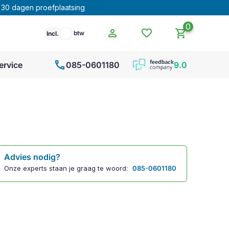
30 dagen proefplaatsing
0
person
favorite
shopping_cart
btw
Incl.
call
ervice
085-0601180
9.0
Advies nodig?
Onze experts staan je graag te woord:
085-0601180