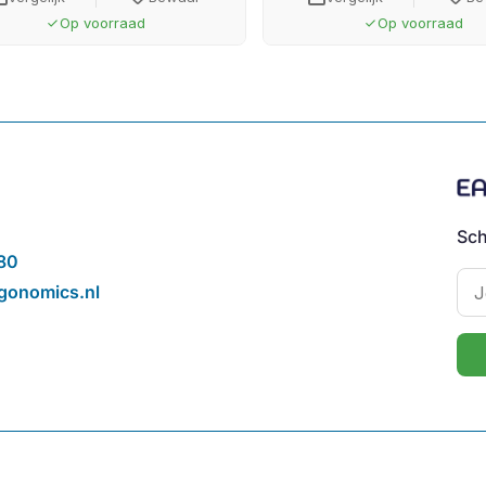
Op voorraad
Op voorraad
done
done
Sch
80
gonomics.nl