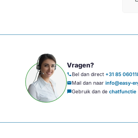
Vragen?
Bel dan direct
+31 85 06011
call
Mail dan naar
info@easy-er
mail
Gebruik dan de
chatfunctie
chat_bubble