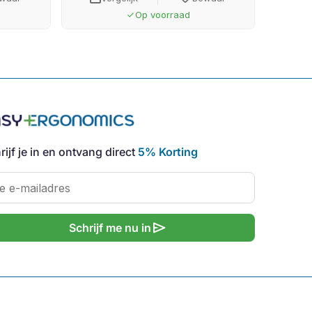
Op voorraad
done
rijf je in en ontvang direct
5% Korting
send
Schrijf me nu in