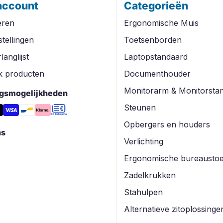
account
Categorieën
eren
Ergonomische Muis
stellingen
Toetsenborden
langlijst
Laptopstandaard
jk producten
Documenthouder
Monitorarm & Monitorsta
ngsmogelijkheden
Steunen
Opbergers en houders
ns
Verlichting
Ergonomische bureaustoe
Zadelkrukken
Stahulpen
Alternatieve zitoplossinge