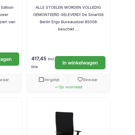
Edition
ALLE STOELEN WORDEN VOLLEDIG
 zeer
GEMONTEERD GELEVERD! De SmartSit
zien van
Berlin Ergo Bureaustoel BS006
beschikt …
417,45
wagen
Incl.
In winkelwagen
btw
favorite
waar
Vergelijk
Bewaar
Op voorraad
done