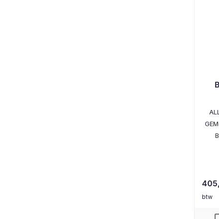
B
AL
GEM
B
405
btw