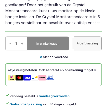
goedkoper! Door het gebruik van de Crystal
Monitorstandaard kunt u uw monitor op de ideale
hoogte instellen. De Crystal Monitorstandaard is in 5
hoogtes verstelbaar en beschikt over antislip voetjes.
Crystal
-
+
Proefplaatsing
In winkelwagen
Monitorstandaard
(ErgoSupply)
aantal
close
Niet op voorraad
Altijd
veilig betalen.
Ook
achteraf
en
op rekening
mogelijk
done
Vandaag besteld is
vandaag verzonden
done
Gratis proefplaatsing
van 30 dagen mogelijk