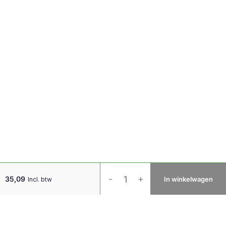
Crystal
-
+
35,09
In winkelwagen
Incl. btw
Monitorstandaard
(ErgoSupply)
aantal