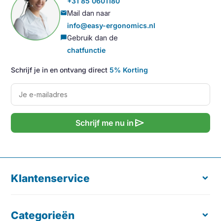
+31 85 0601180
Mail dan naar
mail
info@easy-ergonomics.nl
Gebruik dan de
chat_bubble
chatfunctie
Schrijf je in en ontvang direct
5% Korting
send
Schrijf me nu in
Klantenservice
Categorieën
Over ons