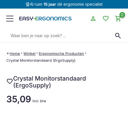
editor_choice
Al ruim
15 jaar
dé ergonomie specialist
0
person
favorite
shopping_cart
Zoeken
search
naar:
Home
chevron_right
Winkel
chevron_right
Ergonomische Producten
chevron_right
arrow_back
Crystal Monitorstandaard (ErgoSupply)
Crystal Monitorstandaard
favorite
(ErgoSupply)
35,09
Incl. btw