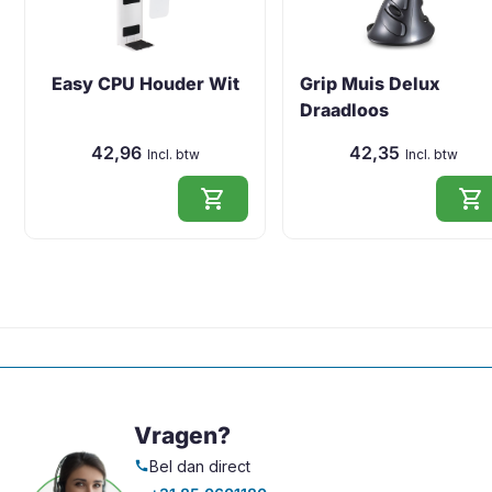
Easy CPU Houder Wit
Grip Muis Delux
Draadloos
42,96
42,35
Incl. btw
Incl. btw
shopping_cart
shopping_cart
Vragen?
Bel dan direct
call