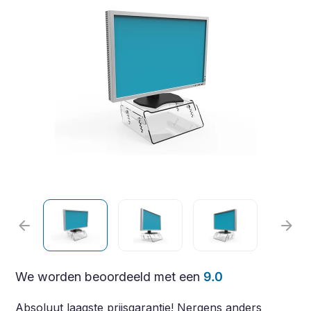
arrow_back
arrow_forward
We worden beoordeeld met een
9.0
Absoluut laagste prijsgarantie! Nergens anders