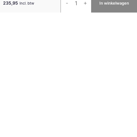
-
+
235,95
In winkelwagen
Incl. btw
Monitorarm
Double
Wit
9-
21kg
aantal