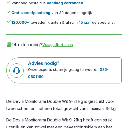
done
Vandaag besteld is
vandaag verzonden
done
Gratis proefplaatsing
van 30 dagen mogelijk
done
120.000+
tevreden klanten & al ruim
15 jaar
dé specialist
contract
Offerte nodig?
Vraag offerte aan
Advies nodig?
Onze experts staan je graag te woord:
085-
0601180
De Devia Monitorarm Double Wit 9-21 kg is geschikt voor
twee schermen met een totaalgewicht van maximaal 19 kg.
De Devia Monitorarm Double Wit 9-21kg heeft een strak
uiterlijk en kan zowel met een bevestigingsklem aan het