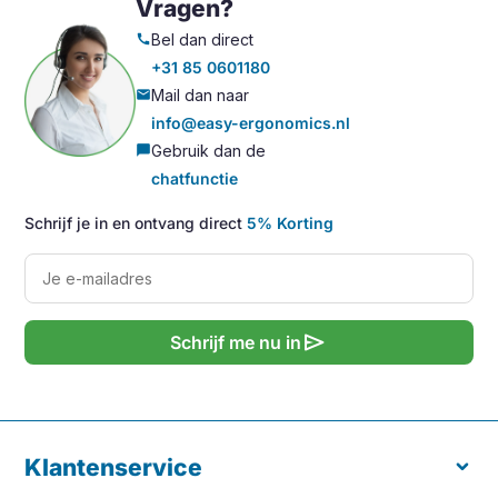
Vragen?
Bel dan direct
call
+31 85 0601180
Mail dan naar
mail
info@easy-ergonomics.nl
Gebruik dan de
chat_bubble
chatfunctie
Schrijf je in en ontvang direct
5% Korting
send
Schrijf me nu in
Klantenservice