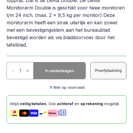
topprijs. Dat is de Devia Double. De Devia
Monitorarm Double is geschikt voor twee monitoren
t/m 24 inch. (max. 2 x 9,5 kg per monitor) Deze
monitorarm heeft een strak uiterlijk en kan zowel
met een bevestigingsklem aan het bureaublad
bevestigd worden als via bladdoorvoer door het
tafelblad.
Devia
-
+
Proefplaatsing
In winkelwagen
Monitorarm
Double
Wit
close
Niet op voorraad
9-
21kg
Altijd
veilig betalen.
Ook
achteraf
en
op rekening
mogelijk
aantal