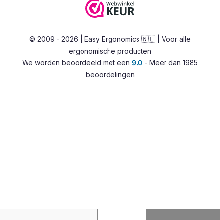
Stahulpen
E-mail:
info@easy-ergonomics.nl
Alternatieve zitoplossingen
© 2009 - 2026 | Easy Ergonomics 🇳🇱 | Voor alle
Zit-sta bureaus
ergonomische producten
Accessoires
We worden beoordeeld met een
9.0
- Meer dan 1985
Overig
beoordelingen
Devia