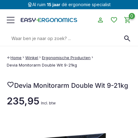
editor_choice
Al ruim
15 jaar
dé ergonomie specialist
0
person
favorite
shopping_cart
Zoeken
search
naar:
Home
chevron_right
Winkel
chevron_right
Ergonomische Producten
chevron_right
arrow_back
Devia Monitorarm Double Wit 9-21kg
favorite
Devia Monitorarm Double Wit 9-21kg
235,95
Incl. btw