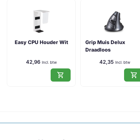
Easy CPU Houder Wit
Grip Muis Delux
Draadloos
42,96
42,35
Incl. btw
Incl. btw
shopping_cart
shopping_cart