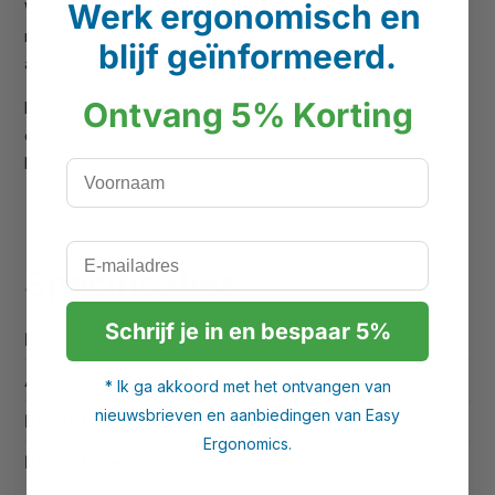
Werk ergonomisch en
Wilt u advies over welke Devia Double geschikt is voor uw
monitoren, neemt u dan contact op met één van onze
blijf geïnformeerd.
adviseurs.
Ontvang 5% Korting
Let op: niet geschikt voor grote curved schermen. Neem
contact op voor advies indien u een groot curved scherm
heeft.
Voornaam
E-mailadres
Specificaties
Schrijf je in en bespaar 5%
Merk
Filex
Aantal monitoren
2 monitoren
* Ik ga akkoord met het ontvangen van
nieuwsbrieven en aanbiedingen van Easy
Bereik bladdoorvoer
1 - 6 cm
Ergonomics.
Bereik bureauklem
1 - 5 cm