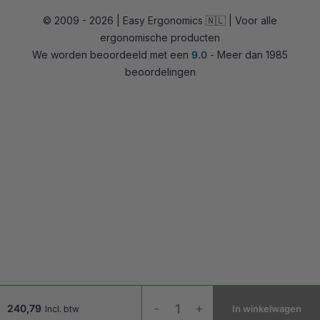
© 2009 - 2026 | Easy Ergonomics 🇳🇱 | Voor alle
Zit-sta bureaus
ergonomische producten
Accessoires
We worden beoordeeld met een
9.0
- Meer dan 1985
Overig
beoordelingen
Devia
-
+
240,79
In winkelwagen
Incl. btw
Monitorarm