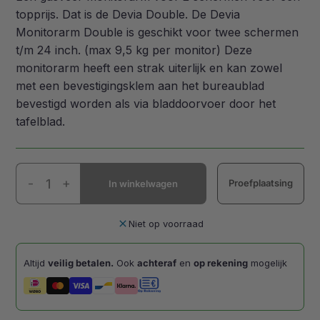
topprijs. Dat is de Devia Double. De Devia
Monitorarm Double is geschikt voor twee schermen
t/m 24 inch. (max 9,5 kg per monitor) Deze
monitorarm heeft een strak uiterlijk en kan zowel
met een bevestigingsklem aan het bureaublad
bevestigd worden als via bladdoorvoer door het
tafelblad.
Devia
-
+
Proefplaatsing
In winkelwagen
Monitorarm
Double
Zilver
close
Niet op voorraad
9-
21kg
Altijd
veilig betalen.
Ook
achteraf
en
op rekening
mogelijk
aantal