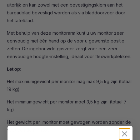
uiterlijk en kan zowel met een bevestigingsklem aan het
bureaublad bevestigd worden als via bladdoorvoer door
het tafelblad.
Met behulp van deze monitorarm kunt u uw monitor zeer
eenvoudig met één hand op de voor u gewenste positie
zetten. De ingebouwde gasveer zorgt voor een zeer
eenvoudige hoogte-instelling, ideaal voor flexwerkplekken.
Let op:
Het maximumgewicht per monitor mag max 9,5 kg zijn (totaal
19 kg)
Het minimumgewicht per monitor moet 3,5 kg zijn. (totaal 7
kg)
Het gewicht per monitor moet gewogen worden
zonder
de
voet van de monitor,