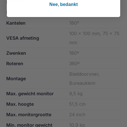
Diepte instelling
59 cm
Nee, bedankt
Flexplek (gasveer)
Ja
Kantelen
180º
100 x 100 mm, 75 x 75
VESA afmeting
mm
Zwenken
180º
Roteren
360º
Bladdoorvoer,
Montage
Bureauklem
Max. gewicht monitor
9,5 kg
Max. hoogte
51,5 cm
Max. monitorgrootte
24 inch
Min. monitor gewicht
10,9 kg