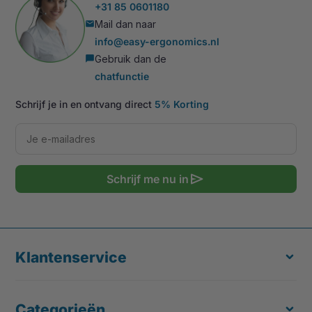
+31 85 0601180
Mail dan naar
mail
info@easy-ergonomics.nl
Gebruik dan de
chat_bubble
chatfunctie
Schrijf je in en ontvang direct
5% Korting
send
Schrijf me nu in
Klantenservice
Categorieën
Over ons