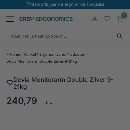
editor_choice
Al ruim
15 jaar
dé ergonomie specialist
0
person
favorite
shopping_cart
Zoeken
search
naar:
Home
chevron_right
Winkel
chevron_right
Ergonomische Producten
chevron_right
arrow_back
Devia Monitorarm Double Zilver 9-21kg
Devia Monitorarm Double Zilver 9-
favorite
21kg
240,79
Incl. btw