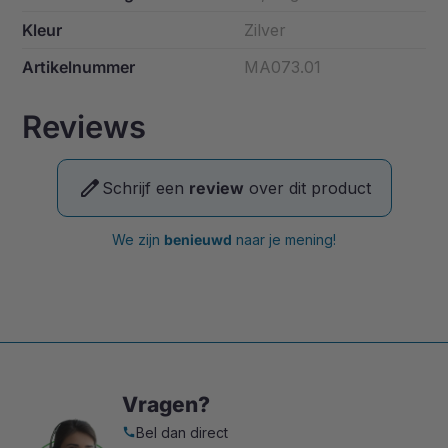
Kleur
Zilver
Artikelnummer
MA073.01
Reviews
edit
Schrijf een
review
over dit product
We zijn
benieuwd
naar je mening!
Vragen?
Bel dan direct
call