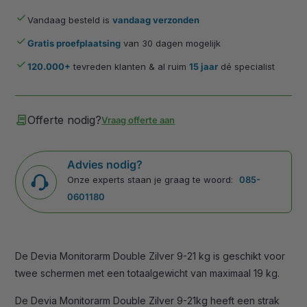
done
Vandaag besteld is
vandaag verzonden
done
Gratis proefplaatsing
van 30 dagen mogelijk
done
120.000+
tevreden klanten & al ruim
15 jaar
dé specialist
contract
Offerte nodig?
Vraag offerte aan
Advies nodig?
Onze experts staan je graag te woord:
085-
0601180
De Devia Monitorarm Double Zilver 9-21 kg is geschikt voor
twee schermen met een totaalgewicht van maximaal 19 kg.
De Devia Monitorarm Double Zilver 9-21kg heeft een strak