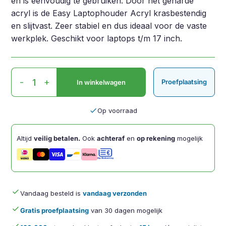
en is eenvoudig te gebruiken. Door het geharde
acryl is de Easy Laptophouder Acryl krasbestendig
en slijtvast. Zeer stabiel en dus ideaal voor de vaste
werkplek. Geschikt voor laptops t/m 17 inch.
Easy
-
+
Proefplaatsing
In winkelwagen
Laptophouder
Acryl
aantal
done
Op voorraad
Altijd
veilig betalen.
Ook
achteraf
en
op rekening
mogelijk
done
Vandaag besteld is
vandaag verzonden
done
Gratis proefplaatsing
van 30 dagen mogelijk