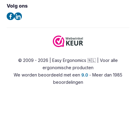
5657GB Eindhoven
Volg ons
Algemene voorwaarden
Nederland
Verlichting
Privacybeleid
(Geen bezoekadres)
Ergonomische bureaustoelen
Contact
Zadelkrukken
Tel:
+31 85 0601180
Stahulpen
E-mail:
info@easy-ergonomics.nl
Alternatieve zitoplossingen
© 2009 - 2026 | Easy Ergonomics 🇳🇱 | Voor alle
Zit-sta bureaus
ergonomische producten
Accessoires
We worden beoordeeld met een
9.0
- Meer dan 1985
Overig
beoordelingen