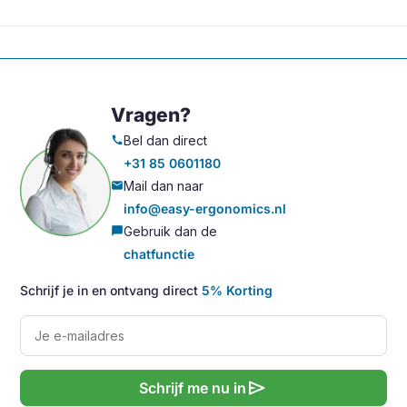
Vragen?
Bel dan direct
call
+31 85 0601180
Mail dan naar
mail
info@easy-ergonomics.nl
Gebruik dan de
chat_bubble
chatfunctie
Schrijf je in en ontvang direct
5% Korting
send
Schrijf me nu in