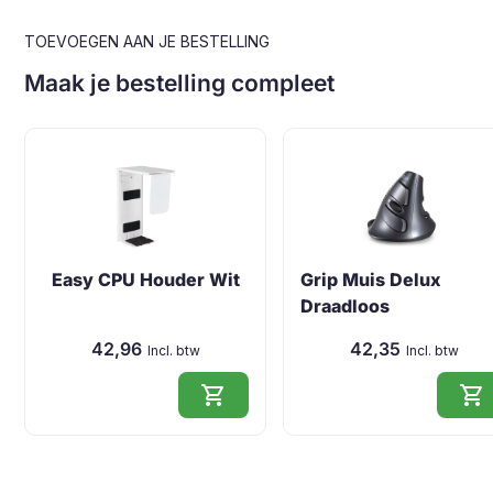
TOEVOEGEN AAN JE BESTELLING
Maak je bestelling compleet
Easy CPU Houder Wit
Grip Muis Delux
Draadloos
42,96
42,35
Incl. btw
Incl. btw
shopping_cart
shopping_cart