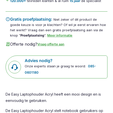
done
120.000+
tevreden klanten & al ruim
15 jaar
dé specialist
error
Gratis proefplaatsing:
Niet zeker of dit product de
goede keuze is voor je klachten? Of wil je eerst ervaren hoe
het werkt? Vraag dan een gratis proefplaatsing aan via de
knop "
Proefplaatsing
".
Meer informatie
contract
Offerte nodig?
Vraag offerte aan
Advies nodig?
Onze experts staan je graag te woord:
085-
0601180
De Easy Laptophouder Acryl heeft een mooi design en is
eenvoudig te gebruiken.
De Easy Laptophouder Acryl stelt notebook gebruikers op