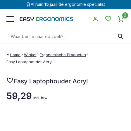
editor_choice
Al ruim
15 jaar
dé ergonomie specialist
0
person
favorite
shopping_cart
Zoeken
search
naar:
Home
chevron_right
Winkel
chevron_right
Ergonomische Producten
chevron_right
arrow_back
Easy Laptophouder Acryl
favorite
Easy Laptophouder Acryl
59,29
Incl. btw