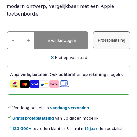
modern ontwerp, vergelijkbaar met een Apple
toetsenbordje.
Ergo
-
+
Proefplaatsing
In winkelwagen
Compact
Toetsenbord
Zilver
close
Niet op voorraad
AZERTY
aantal
Altijd
veilig betalen.
Ook
achteraf
en
op rekening
mogelijk
done
Vandaag besteld is
vandaag verzonden
done
Gratis proefplaatsing
van 30 dagen mogelijk
done
120.000+
tevreden klanten & al ruim
15 jaar
dé specialist