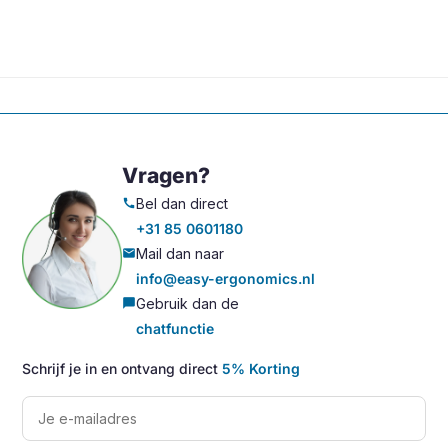
Vragen?
Bel dan direct
call
+31 85 0601180
Mail dan naar
mail
info@easy-ergonomics.nl
Gebruik dan de
chat_bubble
chatfunctie
Schrijf je in en ontvang direct
5% Korting