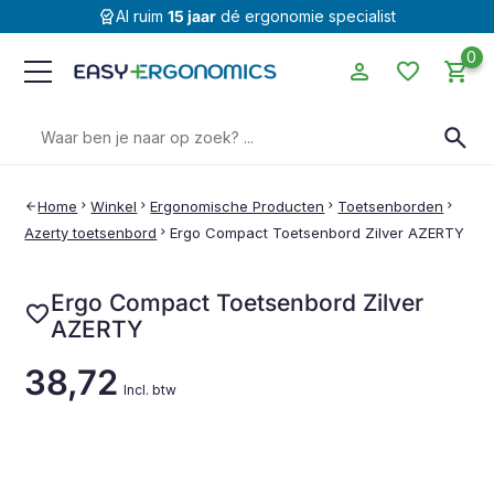
editor_choice
Al ruim
15 jaar
dé ergonomie specialist
0
person
favorite
shopping_cart
Zoeken
search
naar:
Home
chevron_right
Winkel
chevron_right
Ergonomische Producten
chevron_right
Toetsenborden
chevron_right
arrow_back
Azerty toetsenbord
chevron_right
Ergo Compact Toetsenbord Zilver AZERTY
Ergo Compact Toetsenbord Zilver
favorite
AZERTY
38,72
Incl. btw