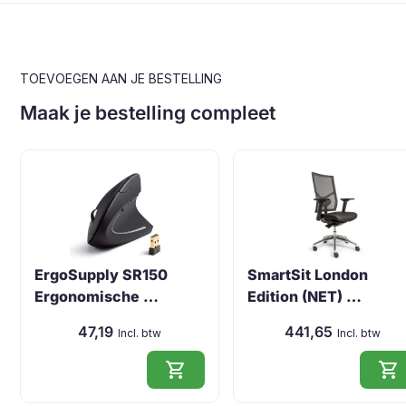
TOEVOEGEN AAN JE BESTELLING
Maak je bestelling compleet
ErgoSupply SR150
SmartSit London
Ergonomische …
Edition (NET) …
47,19
441,65
Incl. btw
Incl. btw
shopping_cart
shopping_cart