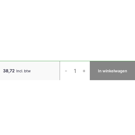
Ergo
-
+
38,72
In winkelwagen
Incl. btw
Compact
Toetsenbord
Zilver
AZERTY
aantal