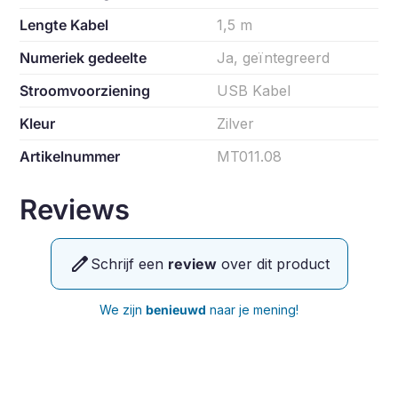
Lengte Kabel
1,5 m
Numeriek gedeelte
Ja, geïntegreerd
Stroomvoorziening
USB Kabel
Kleur
Zilver
Artikelnummer
MT011.08
Reviews
edit
Schrijf een
review
over dit product
We zijn
benieuwd
naar je mening!