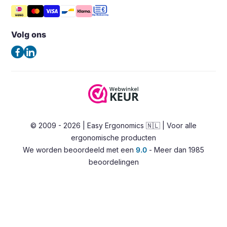
Tips & Blog
Steunen
Vergelijk producten
Noord Brabantlaan 303
Veelgestelde vragen – FAQ
Opbergers en houders
5657GB Eindhoven
Volg ons
Algemene voorwaarden
Nederland
Verlichting
Privacybeleid
(Geen bezoekadres)
Ergonomische bureaustoelen
Contact
Zadelkrukken
Tel:
+31 85 0601180
Stahulpen
E-mail:
info@easy-ergonomics.nl
Alternatieve zitoplossingen
© 2009 - 2026 | Easy Ergonomics 🇳🇱 | Voor alle
Zit-sta bureaus
ergonomische producten
Accessoires
We worden beoordeeld met een
9.0
- Meer dan 1985
Overig
beoordelingen