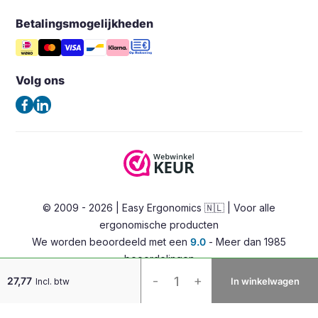
Groothandel & Dealers
Monitorarm & Monitorstandaard
Mijn verlanglijst
Betalingsmogelijkheden
Easy Ergonomics (Office Shapers B.V.)
Tips & Blog
Steunen
Vergelijk producten
Noord Brabantlaan 303
Veelgestelde vragen – FAQ
Opbergers en houders
5657GB Eindhoven
Volg ons
Algemene voorwaarden
Nederland
Verlichting
Privacybeleid
(Geen bezoekadres)
Ergonomische bureaustoelen
Contact
Zadelkrukken
Tel:
+31 85 0601180
Stahulpen
E-mail:
info@easy-ergonomics.nl
Alternatieve zitoplossingen
© 2009 - 2026 | Easy Ergonomics 🇳🇱 | Voor alle
Zit-sta bureaus
ergonomische producten
Accessoires
We worden beoordeeld met een
9.0
- Meer dan 1985
Overig
beoordelingen
Filex
-
+
27,77
In winkelwagen
Incl. btw
-
Galaxy
rechte