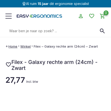
editor_choice
Al ruim
15 jaar
dé ergonomie specialist
0
person
favorite
shopping_cart
Zoeken
search
naar:
Home
chevron_right
Winkel
chevron_right
Filex – Galaxy rechte arm (24cm) – Zwart
arrow_back
Filex - Galaxy rechte arm (24cm) -
favorite
Zwart
27,77
Incl. btw