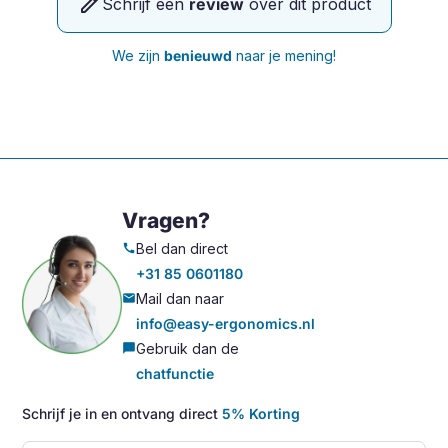
edit
Schrijf een
review
over dit product
We zijn
benieuwd
naar je mening!
Vragen?
Bel dan direct
call
+31 85 0601180
Mail dan naar
mail
info@easy-ergonomics.nl
Gebruik dan de
chat_bubble
chatfunctie
Schrijf je in en ontvang direct
5% Korting