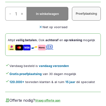
Filex
-
+
Proefplaatsing
In winkelwagen
-
Galaxy
rechte
close
Niet op voorraad
arm
(24cm)
Altijd
veilig betalen.
Ook
achteraf
en
op rekening
mogelijk
-
Zwart
aantal
done
Vandaag besteld is
vandaag verzonden
done
Gratis proefplaatsing
van 30 dagen mogelijk
done
120.000+
tevreden klanten & al ruim
15 jaar
dé specialist
contract
Offerte nodig?
Vraag offerte aan