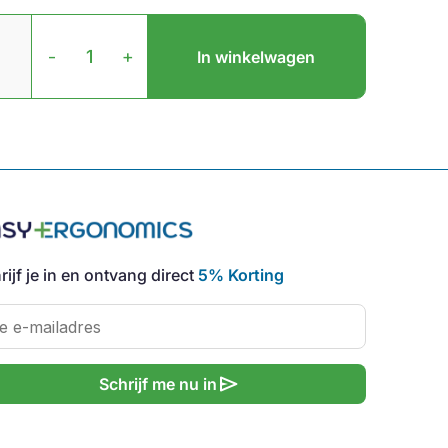
FreeStyle2
VIP3
-
+
In winkelwagen
Accessoires
aantal
rijf je in en ontvang direct
5% Korting
send
Schrijf me nu in