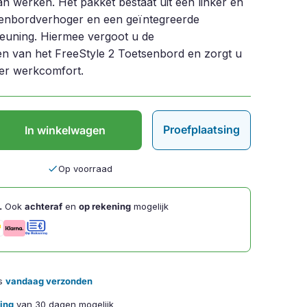
n werken. Het pakket bestaat uit een linker en
senbordverhoger en een geïntegreerde
uning. Hiermee vergoot u de
en van het FreeStyle 2 Toetsenbord en zorgt u
er werkcomfort.
Proefplaatsing
In winkelwagen
done
Op voorraad
.
Ook
achteraf
en
op rekening
mogelijk
is
vandaag verzonden
sing
van 30 dagen mogelijk