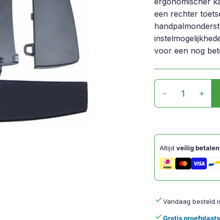
ergonomischer ka
een rechter toet
handpalmonderste
instelmogelijkhed
voor een nog bet
FreeStyle2
-
+
VIP3
Accessoires
aantal
Altijd
veilig betalen
done
Vandaag besteld 
done
Gratis proefplaat