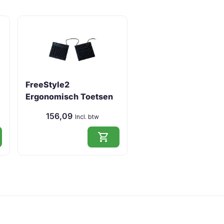
FreeStyle2
Ergonomisch Toetsen
…
156,09
Incl. btw
shopping_cart