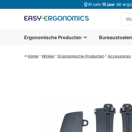
editor_choice
Al ruim
15 jaar
dé ergon
Zoek
naar
expand_more
Ergonomische Producten
Bureaustoelen
Home
chevron_right
Winkel
chevron_right
Ergonomische Producten
chevron_right
Accessoires
chev
arrow_back