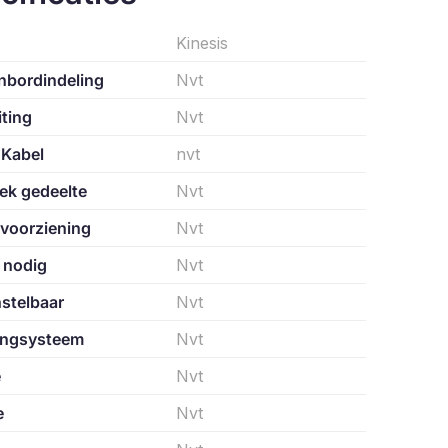
Kinesis
nbordindeling
Nvt
ting
Nvt
 Kabel
nvt
ek gedeelte
Nvt
voorziening
Nvt
 nodig
Nvt
stelbaar
Nvt
ingsysteem
Nvt
e
Nvt
e
Nvt