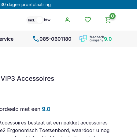
30 dagen proefplaatsing
0
person
favorite
shopping_cart
btw
Incl.
call
ervice
085-0601180
9.0
 VIP3 Accessoires
ordeeld met een
9.0
ccessoires bestaat uit een pakket accessoires
le2 Ergonomisch Toetsenbord, waardoor u nog