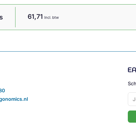
61,71
s
Incl. btw
Sch
80
gonomics.nl