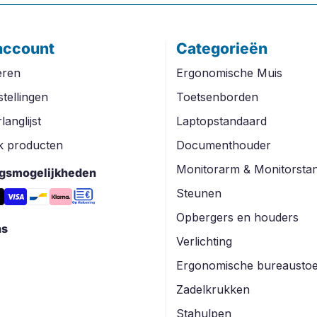
account
Categorieën
eren
Ergonomische Muis
stellingen
Toetsenborden
langlijst
Laptopstandaard
jk producten
Documenthouder
Monitorarm & Monitorsta
ngsmogelijkheden
Steunen
Opbergers en houders
ns
Verlichting
Ergonomische bureaustoe
Zadelkrukken
Stahulpen