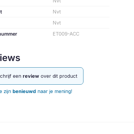
Nvt
t
Nvt
Nvt
lnummer
ET009-ACC
iews
chrijf een
review
over dit product
 zijn
benieuwd
naar je mening!