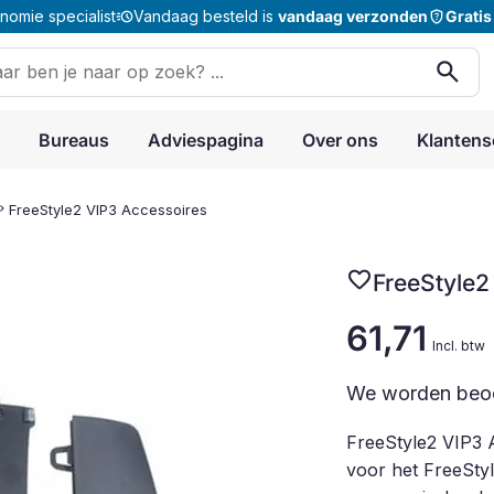
acute
shield_question
omie specialist
Vandaag besteld is
vandaag verzonden
Gratis
en
search
:
Bureaus
Adviespagina
Over ons
Klantens
ron_right
FreeStyle2 VIP3 Accessoires
favorite
FreeStyle2
61,71
Incl. btw
We worden beo
FreeStyle2 VIP3 A
voor het FreeSty