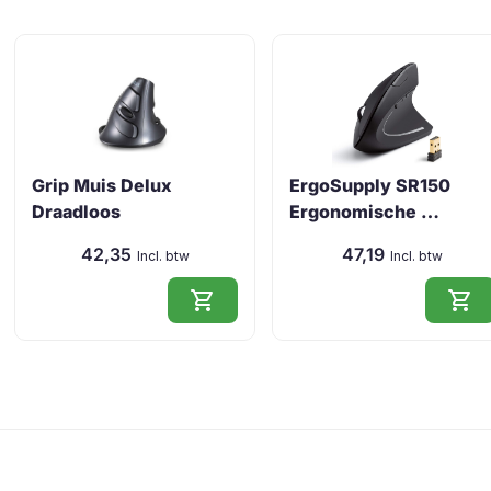
Grip Muis Delux
ErgoSupply SR150
Draadloos
Ergonomische …
42,35
47,19
Incl. btw
Incl. btw
shopping_cart
shopping_cart