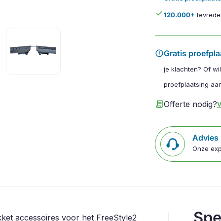
done
120.000+
tevrede
error
Gratis proefpla
je klachten? Of wi
proefplaatsing aan
contract
Offerte nodig?
V
Advies
Onze exp
Spe
kket accessoires voor het FreeStyle2