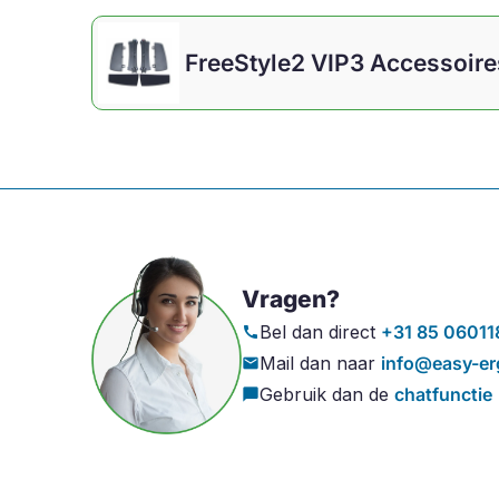
FreeStyle2 VIP3 Accessoire
Vragen?
Bel dan direct
+31 85 06011
call
Mail dan naar
info@easy-er
mail
Gebruik dan de
chatfunctie
chat_bubble