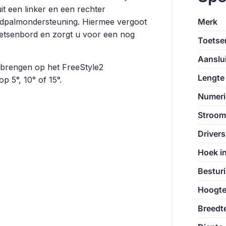
t een linker en een rechter
dpalmondersteuning. Hiermee vergoot
Merk
oetsenbord en zorgt u voor een nog
Toetse
Aanslui
brengen op het FreeStyle2
Lengte
 5°, 10° of 15°.
Numeri
Stroom
Drivers
Hoek in
Bestur
Hoogt
Breedt