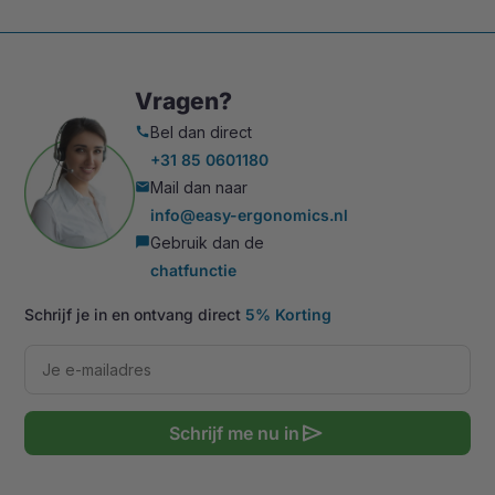
Vragen?
Bel dan direct
call
+31 85 0601180
Mail dan naar
mail
info@easy-ergonomics.nl
Gebruik dan de
chat_bubble
chatfunctie
Schrijf je in en ontvang direct
5% Korting
send
Schrijf me nu in