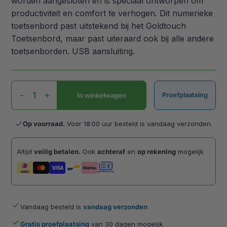
worden aangesloten en is speciaal ontworpen om
productiviteit en comfort te verhogen. Dit numerieke
toetsenbord past uitstekend bij het Goldtouch
Toetsenbord, maar past uiteraard ook bij alle andere
toetsenborden. USB aansluiting.
Goldtouch
-
+
Proefplaatsing
In winkelwagen
Numpad
Zwart
aantal
done
Op voorraad.
Voor 18:00 uur besteld is vandaag verzonden.
Altijd
veilig betalen.
Ook
achteraf
en
op rekening
mogelijk
done
Vandaag besteld is
vandaag verzonden
done
Gratis proefplaatsing
van 30 dagen mogelijk