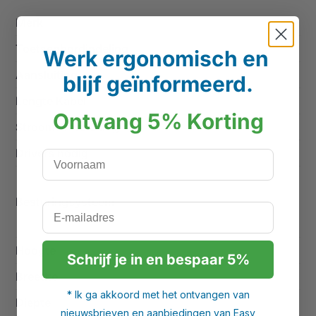
Merk
Goldtouch
Toetsenbordindeling
AZERTY - BE
Werk ergonomisch en
Aansluiting
USB Kabel
blijf geïnformeerd.
Lengte Kabel
190 cm
Ontvang 5% Korting
Stroomvoorziening
USB Kabel
Drivers nodig
Nee, Plug & Play
Voornaam
Windows 10, Windows
Besturingsysteem
7, Windows 8, Windows
E-mailadres
Vista, Windows XP
Hoogte
3,2 cm
Schrijf je in en bespaar 5%
Breedte
9,5 cm
* Ik ga akkoord met het ontvangen van
Diepte
15,24 cm
nieuwsbrieven en aanbiedingen van Easy