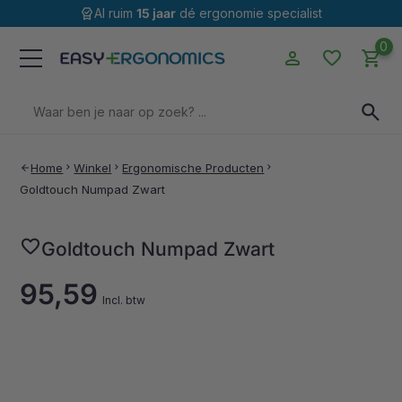
editor_choice
Al ruim
15 jaar
dé ergonomie specialist
0
person
favorite
shopping_cart
Zoeken
search
naar:
Home
chevron_right
Winkel
chevron_right
Ergonomische Producten
chevron_right
arrow_back
Goldtouch Numpad Zwart
favorite
Goldtouch Numpad Zwart
95,59
Incl. btw