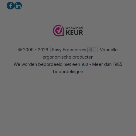
Privacybeleid
(Geen bezoekadres)
Ergonomische bureaustoelen
Contact
Zadelkrukken
Tel:
+31 85 0601180
Stahulpen
E-mail:
info@easy-ergonomics.nl
Alternatieve zitoplossingen
© 2009 - 2026 | Easy Ergonomics 🇳🇱 | Voor alle
Zit-sta bureaus
ergonomische producten
Accessoires
We worden beoordeeld met een
9.0
- Meer dan 1985
Overig
beoordelingen