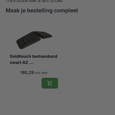
TOEVOEGEN AAN JE BESTELLING
Maak je bestelling compleet
Goldtouch toetsenbord
zwart AZ …
180,29
Incl. btw
shopping_cart