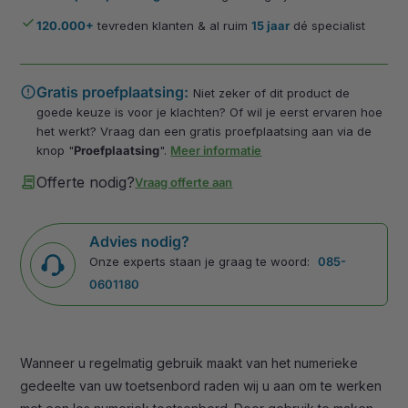
done
120.000+
tevreden klanten & al ruim
15 jaar
dé specialist
error
Gratis proefplaatsing:
Niet zeker of dit product de
goede keuze is voor je klachten? Of wil je eerst ervaren hoe
het werkt? Vraag dan een gratis proefplaatsing aan via de
knop "
Proefplaatsing
".
Meer informatie
contract
Offerte nodig?
Vraag offerte aan
Advies nodig?
Onze experts staan je graag te woord:
085-
0601180
Wanneer u regelmatig gebruik maakt van het numerieke
gedeelte van uw toetsenbord raden wij u aan om te werken