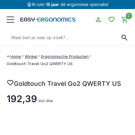
editor_choice
Al ruim
15 jaar
dé ergonomie specialist
0
person
favorite
shopping_cart
Zoeken
search
naar:
Home
chevron_right
Winkel
chevron_right
Ergonomische Producten
chevron_right
arrow_back
Goldtouch Travel Go2 QWERTY US
favorite
Goldtouch Travel Go2 QWERTY US
192,39
Incl. btw