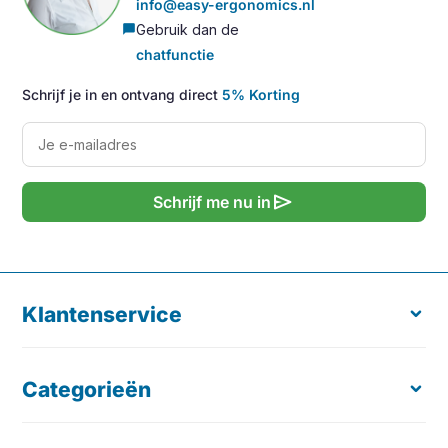
info@easy-ergonomics.nl
Gebruik dan de
chat_bubble
chatfunctie
Schrijf je in en ontvang direct
5% Korting
send
Schrijf me nu in
Klantenservice
Categorieën
Over ons
Retourneren