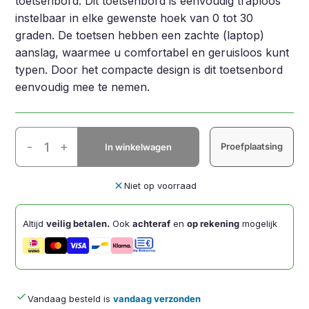
toetsenbord. Dit toetsenbord is eenvoudig traploos
instelbaar in elke gewenste hoek van 0 tot 30
graden. De toetsen hebben een zachte (laptop)
aanslag, waarmee u comfortabel en geruisloos kunt
typen. Door het compacte design is dit toetsenbord
eenvoudig mee te nemen.
Goldtouch
-
+
Proefplaatsing
In winkelwagen
Travel
Go2
QWERTY
close
Niet op voorraad
US
aantal
Altijd
veilig betalen.
Ook
achteraf
en
op rekening
mogelijk
done
Vandaag besteld is
vandaag verzonden