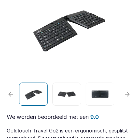
arrow_back
arrow_forward
We worden beoordeeld met een
9.0
Goldtouch Travel Go2 is een ergonomisch, gesplitst