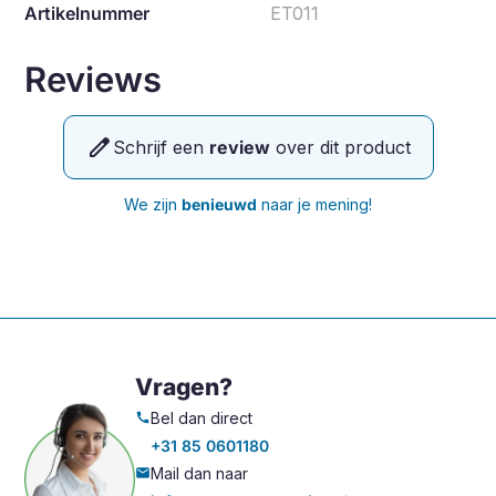
Artikelnummer
ET011
Reviews
edit
Schrijf een
review
over dit product
We zijn
benieuwd
naar je mening!
Vragen?
Bel dan direct
call
+31 85 0601180
Mail dan naar
mail