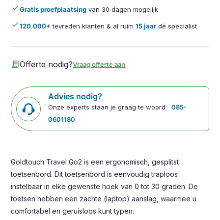
done
Gratis proefplaatsing
van 30 dagen mogelijk
done
120.000+
tevreden klanten & al ruim
15 jaar
dé specialist
contract
Offerte nodig?
Vraag offerte aan
Advies nodig?
Onze experts staan je graag te woord:
085-
0601180
Goldtouch Travel Go2 is een ergonomisch, gesplitst
toetsenbord. Dit toetsenbord is eenvoudig traploos
instelbaar in elke gewenste hoek van 0 tot 30 graden. De
toetsen hebben een zachte (laptop) aanslag, waarmee u
comfortabel en geruisloos kunt typen.