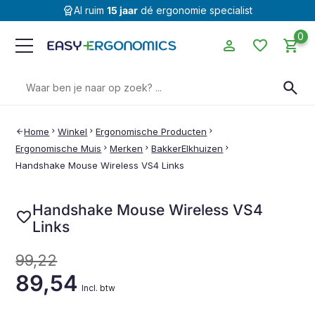
editor_choice
Al ruim
15 jaar
dé ergonomie specialist
0
person
favorite
shopping_cart
Zoeken
search
naar:
Home
chevron_right
Winkel
chevron_right
Ergonomische Producten
chevron_right
arrow_back
Ergonomische Muis
chevron_right
Merken
chevron_right
BakkerElkhuizen
chevron_right
Handshake Mouse Wireless VS4 Links
Handshake Mouse Wireless VS4
favorite
Links
99,22
89,54
Incl. btw