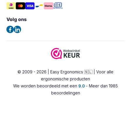
Tips & Blog
Steunen
Vergelijk producten
Noord Brabantlaan 303
Veelgestelde vragen – FAQ
Opbergers en houders
5657GB Eindhoven
Volg ons
Algemene voorwaarden
Nederland
Verlichting
Privacybeleid
(Geen bezoekadres)
Ergonomische bureaustoelen
Contact
Zadelkrukken
Tel:
+31 85 0601180
Stahulpen
E-mail:
info@easy-ergonomics.nl
Alternatieve zitoplossingen
© 2009 - 2026 | Easy Ergonomics 🇳🇱 | Voor alle
Zit-sta bureaus
ergonomische producten
Accessoires
We worden beoordeeld met een
9.0
- Meer dan 1985
Overig
beoordelingen