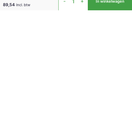
-
+
In winkelwagen
Mouse
89,54
Incl. btw
Wireless
VS4
Links
aantal