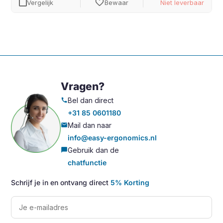
favorite
Vergelijk
Bewaar
Niet leverbaar
Vragen?
Bel dan direct
call
+31 85 0601180
Mail dan naar
mail
info@easy-ergonomics.nl
Gebruik dan de
chat_bubble
chatfunctie
Schrijf je in en ontvang direct
5% Korting