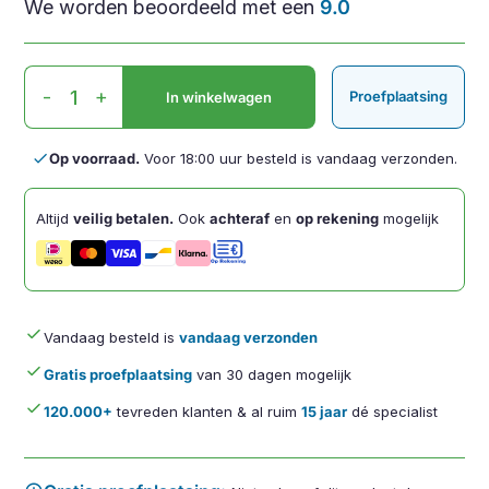
We worden beoordeeld met een
9.0
Handshake
-
+
Proefplaatsing
In winkelwagen
Mouse
Wireless
VS4
done
Op voorraad.
Voor 18:00 uur besteld is vandaag verzonden.
Links
aantal
Altijd
veilig betalen.
Ook
achteraf
en
op rekening
mogelijk
done
Vandaag besteld is
vandaag verzonden
done
Gratis proefplaatsing
van 30 dagen mogelijk
done
120.000+
tevreden klanten & al ruim
15 jaar
dé specialist