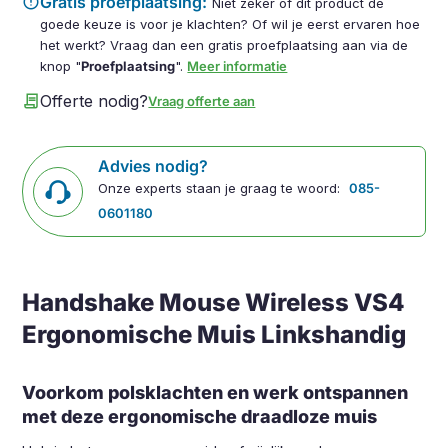
error
Gratis proefplaatsing:
Niet zeker of dit product de
goede keuze is voor je klachten? Of wil je eerst ervaren hoe
het werkt? Vraag dan een gratis proefplaatsing aan via de
knop "
Proefplaatsing
".
Meer informatie
contract
Offerte nodig?
Vraag offerte aan
Advies nodig?
Onze experts staan je graag te woord:
085-
0601180
Handshake Mouse Wireless VS4
Ergonomische Muis Linkshandig
Voorkom polsklachten en werk ontspannen
met deze ergonomische draadloze muis