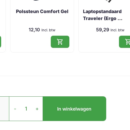
Polssteun Comfort Gel
Laptopstandaard
Traveler (Ergo …
12,10
59,29
Incl. btw
Incl. btw
shopping_cart
shopping_
HE
Mouse
-
+
In winkelwagen
Links
aantal