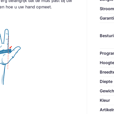
erg belangrijk dat de muis past bij uw
zien hoe u uw hand opmeet.
Stroom
Garant
Bestur
Progra
Hoogt
Breedt
Diepte
Gewich
Kleur
Artike