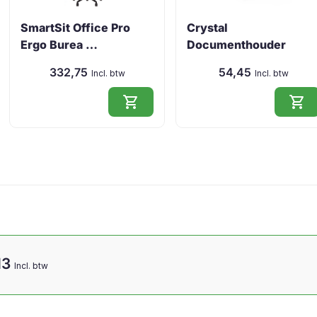
SmartSit Office Pro
Crystal
Ergo Burea …
Documenthouder
(ErgoSu …
332,75
54,45
Incl. btw
Incl. btw
shopping_cart
shopping_cart
13
Incl. btw