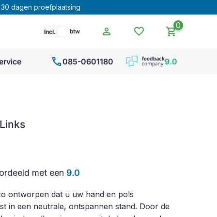
30 dagen proefplaatsing
0
person
favorite
shopping_cart
btw
Incl.
call
ervice
085-0601180
9.0
Links
ordeeld met een
9.0
o ontworpen dat u uw hand en pols
st in een neutrale, ontspannen stand. Door de