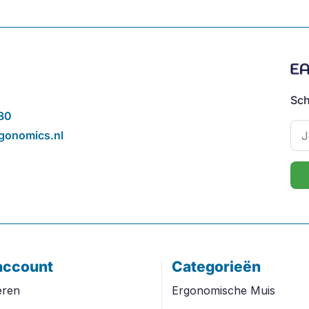
Sch
80
gonomics.nl
account
Categorieën
eren
Ergonomische Muis