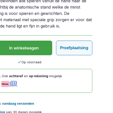
 bevinden alle spieren vanuit de hand naar de
htbij de anatomische stand welke de minst
g is voor spieren en gewrichten. De
 materiaal met speciale grip zorgen er voor dat
de hand ligt en fijn in gebruik is.
Proefplaatsing
In winkelwagen
done
Op voorraad
.
Ook
achteraf
en
op rekening
mogelijk
is
vandaag verzonden
sing
van 30 dagen mogelijk