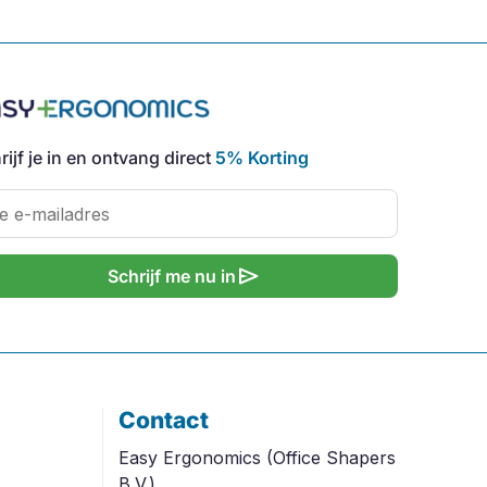
rijf je in en ontvang direct
5% Korting
send
Schrijf me nu in
Contact
Easy Ergonomics (Office Shapers
B.V.)