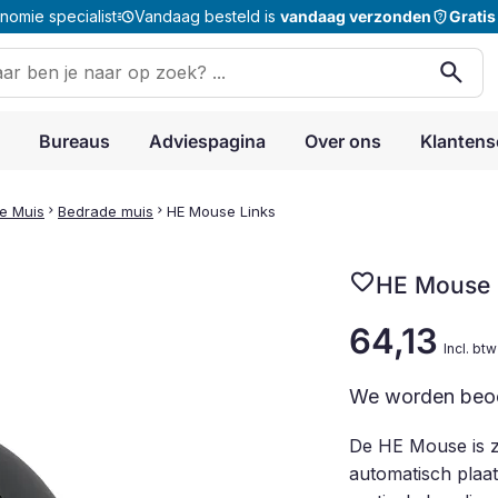
acute
shield_question
omie specialist
Vandaag besteld is
vandaag verzonden
Gratis
en
search
:
Bureaus
Adviespagina
Over ons
Klantens
e Muis
chevron_right
Bedrade muis
chevron_right
HE Mouse Links
favorite
HE Mouse 
64,13
Incl. btw
We worden beo
De HE Mouse is z
automatisch plaat