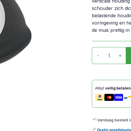
verticale houding
schouder zich dic
belastende houdin
vormgeving en het
de muis prettig in 
HE
-
+
Mouse
Links
aantal
Altijd
veilig betalen
done
Vandaag besteld 
done
Gratis proefplaat