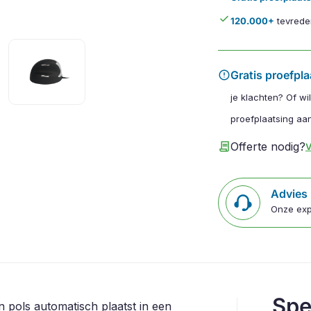
done
120.000+
tevrede
error
Gratis proefpla
je klachten? Of wi
proefplaatsing aan
contract
Offerte nodig?
V
Advies
Onze exp
Spe
pols automatisch plaatst in een