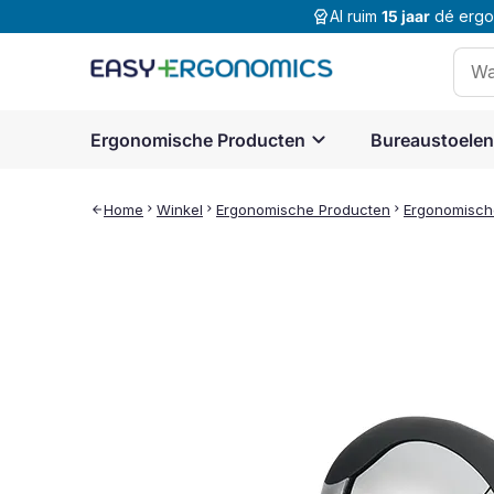
editor_choice
Al ruim
15 jaar
dé ergon
Zoek
naar
expand_more
Ergonomische Producten
Bureaustoelen
Home
chevron_right
Winkel
chevron_right
Ergonomische Producten
chevron_right
Ergonomisch
arrow_back