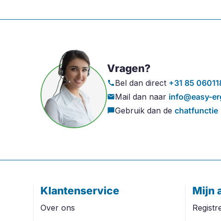
Vragen?
Bel dan direct
+31 85 06011
call
Mail dan naar
info@easy-er
mail
Gebruik dan de
chatfunctie
chat_bubble
Klantenservice
Mijn 
Over ons
Registr