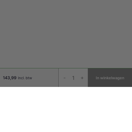
Laptopset
-
+
143,99
In winkelwagen
Incl. btw
Deluxe
QWERTY
aantal