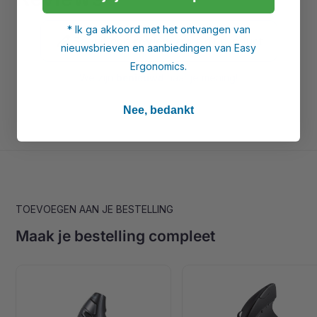
* Ik ga akkoord met het ontvangen van
edit
Schrijf een
review
over dit product
nieuwsbrieven en aanbiedingen van Easy
Ergonomics.
We zijn
benieuwd
naar je mening!
Nee, bedankt
TOEVOEGEN AAN JE BESTELLING
Maak je bestelling compleet