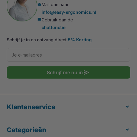
Mail dan naar
mail
info@easy-ergonomics.nl
Gebruik dan de
chat_bubble
chatfunctie
Schrijf je in en ontvang direct
5% Korting
send
Schrijf me nu in
Klantenservice
Categorieën
Over ons