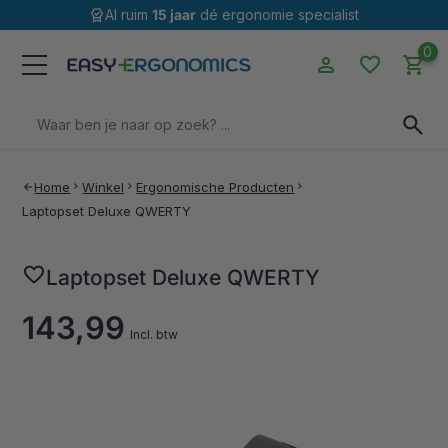
editor_choice
Al ruim
15 jaar
dé ergonomie specialist
0
person
favorite
shopping_cart
Zoeken
search
naar:
Home
chevron_right
Winkel
chevron_right
Ergonomische Producten
chevron_right
arrow_back
Laptopset Deluxe QWERTY
favorite
Laptopset Deluxe QWERTY
143,99
Incl. btw