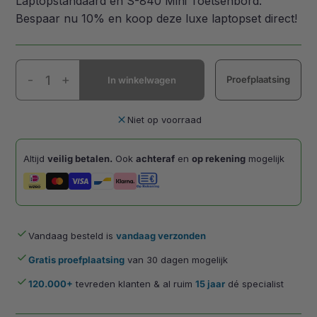
Laptopstandaard en S-840 Mini Toetsenbord.
Bespaar nu 10% en koop deze luxe laptopset direct!
Laptopset
-
+
Proefplaatsing
In winkelwagen
Deluxe
QWERTY
aantal
close
Niet op voorraad
Altijd
veilig betalen.
Ook
achteraf
en
op rekening
mogelijk
done
Vandaag besteld is
vandaag verzonden
done
Gratis proefplaatsing
van 30 dagen mogelijk
done
120.000+
tevreden klanten & al ruim
15 jaar
dé specialist