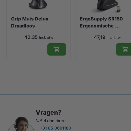
Grip Muis Delux
ErgoSupply SR150
Draadloos
Ergonomische …
42,35
47,19
Incl. btw
Incl. btw
shopping_cart
shopping_cart
Vragen?
Bel dan direct
call
+31 85 0601180