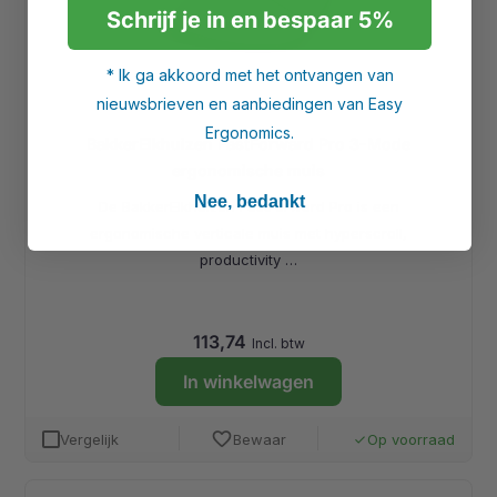
Schrijf je in en bespaar 5%
* Ik ga akkoord met het ontvangen van
nieuwsbrieven en aanbiedingen van Easy
Ergonomics.
BakkerElkhuizen FastForward Pro 3-Mode
ergonomische muis
Nee, bedankt
De BakkerElkhuizen FastForward Pro is een
ergonomische verticale muis met hyperscroll,
productivity …
113,74
Incl. btw
In winkelwagen
favorite
Vergelijk
Bewaar
Op voorraad
done