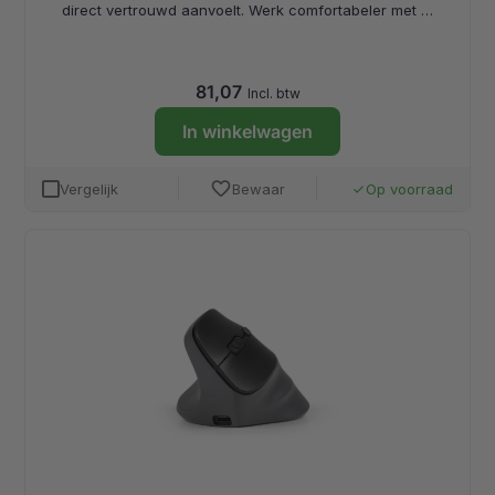
direct vertrouwd aanvoelt. Werk comfortabeler met …
81,07
Incl. btw
In winkelwagen
favorite
Vergelijk
Bewaar
Op voorraad
done