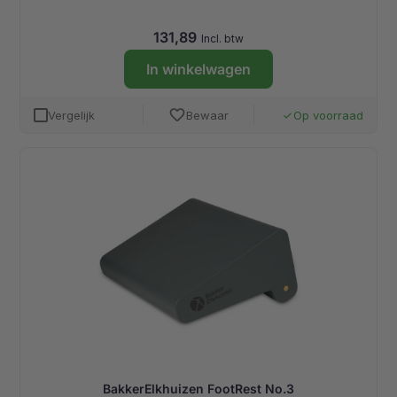
131,89
Incl. btw
In winkelwagen
favorite
Vergelijk
Bewaar
Op voorraad
done
BakkerElkhuizen FootRest No.3