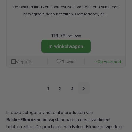
De BakkerElkhuizen FootRest No.3 voetensteun stimuleert
beweging tijdens het zitten. Comfortabel, er …
119,79
Incl. btw
In winkelwagen
favorite
Vergelijk
Bewaar
Op voorraad
done
Paginering
chevron_right
1
2
3
voor
collectie
In deze categorie vind je alle producten van
BakkerElkhuizen
die wij standaard in ons assortiment
hebben zitten. De producten van BakkerElkhuizen zijn door