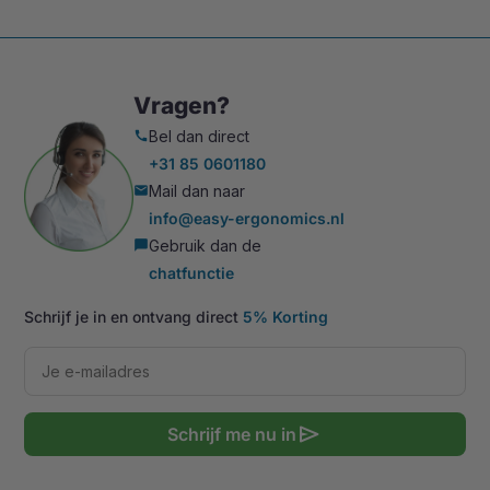
Vragen?
Bel dan direct
call
+31 85 0601180
Mail dan naar
mail
info@easy-ergonomics.nl
Gebruik dan de
chat_bubble
chatfunctie
Schrijf je in en ontvang direct
5% Korting
send
Schrijf me nu in