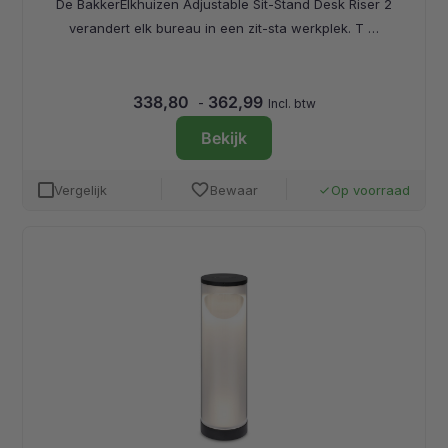
De BakkerElkhuizen Adjustable Sit-Stand Desk Riser 2
verandert elk bureau in een zit-sta werkplek. T …
338,80
362,99
-
Incl. btw
Bekijk
favorite
Vergelijk
Bewaar
Op voorraad
done