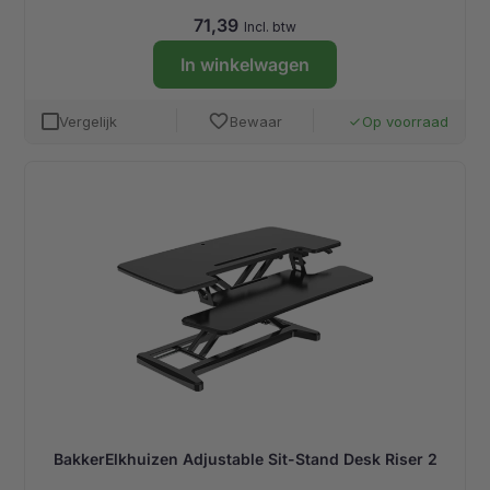
71,39
Incl. btw
In winkelwagen
favorite
Vergelijk
Bewaar
Op voorraad
done
BakkerElkhuizen Adjustable Sit-Stand Desk Riser 2