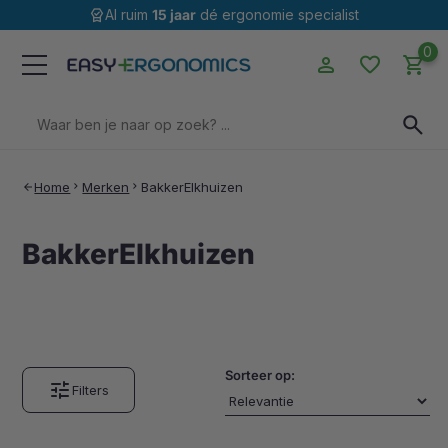
editor_choice
Al ruim
15 jaar
dé ergonomie specialist
0
person
favorite
shopping_cart
Zoeken
search
naar:
Home
chevron_right
Merken
chevron_right
BakkerElkhuizen
arrow_back
BakkerElkhuizen
Sorteer op:
tune
Filters