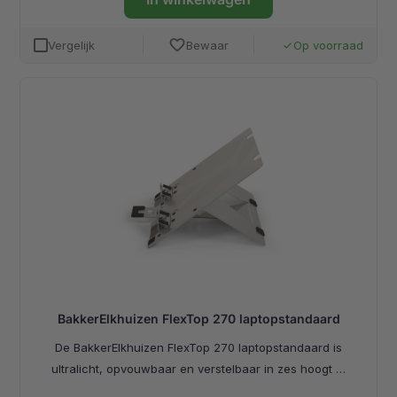
favorite
Vergelijk
Bewaar
Op voorraad
done
BakkerElkhuizen FlexTop 270 laptopstandaard
De BakkerElkhuizen FlexTop 270 laptopstandaard is
ultralicht, opvouwbaar en verstelbaar in zes hoogt …