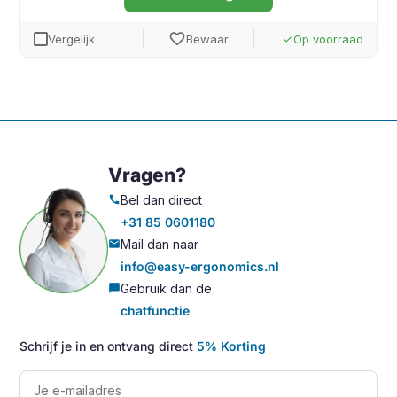
favorite
Vergelijk
Bewaar
Op voorraad
done
Vragen?
Bel dan direct
call
+31 85 0601180
Mail dan naar
mail
info@easy-ergonomics.nl
Gebruik dan de
chat_bubble
chatfunctie
Schrijf je in en ontvang direct
5% Korting