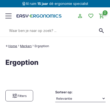
editor_choice
Al ruim
15 jaar
dé ergonomie specialist
0
person
favorite
shopping_cart
Zoeken
search
naar:
Home
chevron_right
Merken
chevron_right
Ergoption
arrow_back
Ergoption
Sorteer op:
tune
Filters