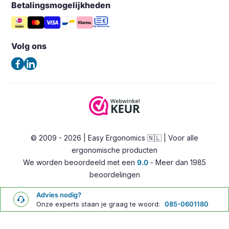
Monitorarm & Monitorstandaard
Mijn verlanglijst
Betalingsmogelijkheden
Easy Ergonomics (Office Shapers B.V.)
Tips & Blog
Steunen
Vergelijk producten
Noord Brabantlaan 303
Veelgestelde vragen – FAQ
Opbergers en houders
5657GB Eindhoven
Volg ons
Algemene voorwaarden
Nederland
Verlichting
Privacybeleid
(Geen bezoekadres)
Ergonomische bureaustoelen
Contact
Zadelkrukken
Tel:
+31 85 0601180
Stahulpen
E-mail:
info@easy-ergonomics.nl
Alternatieve zitoplossingen
© 2009 - 2026 | Easy Ergonomics 🇳🇱 | Voor alle
Zit-sta bureaus
ergonomische producten
Accessoires
We worden beoordeeld met een
9.0
- Meer dan 1985
Overig
beoordelingen
Advies nodig?
Onze experts staan je graag te woord:
085-0601180