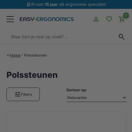
editor_choice
Al ruim
15 jaar
dé ergonomie specialist
0
person
favorite
shopping_cart
Zoeken
search
naar:
Home
chevron_right
Polssteunen
arrow_back
Polssteunen
Sorteer op:
tune
Filters