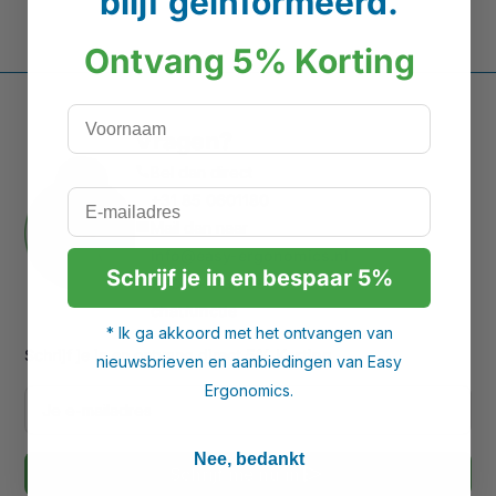
blijf geïnformeerd.
Ontvang 5% Korting
Voornaam
Vragen?
Bel dan direct
call
E-mailadres
+31 85 0601180
Mail dan naar
mail
info@easy-ergonomics.nl
Schrijf je in en bespaar 5%
Gebruik dan de
chat_bubble
chatfunctie
* Ik ga akkoord met het ontvangen van
Schrijf je in en ontvang direct
5% Korting
nieuwsbrieven en aanbiedingen van Easy
Ergonomics.
Nee, bedankt
send
Schrijf me nu in