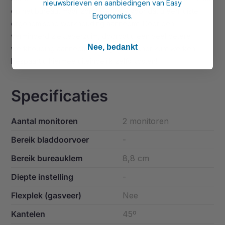
nieuwsbrieven en aanbiedingen van Easy
op het bureau, maar zorgt u er ook voor dat u een juiste
Ergonomics.
ergonomische werkhouding aanneemt. Door een
verminderd ziekteverzuim, doordat u een veel betere
Nee, bedankt
werkhouding aanneemt en ergonomischer kunt werken,
bespaart u hiermee uiteindelijk zelfs kosten!
Specificaties
Aantal monitoren
2 monitoren
Bereik bladdoorvoer
-
Bereik bureauklem
8,8 cm
Diepte instelling
-
Flexplek (gasveer)
Nee
Kantelen
45º