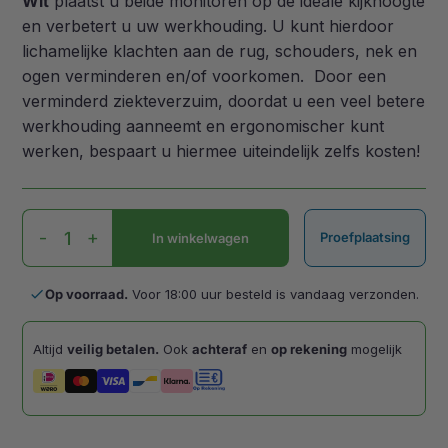
Wit
plaatst u beide monitoren op de ideale kijkhoogte
en verbetert u uw werkhouding. U kunt hierdoor
lichamelijke klachten aan de rug, schouders, nek en
ogen verminderen en/of voorkomen. Door een
verminderd ziekteverzuim, doordat u een veel betere
werkhouding aanneemt en ergonomischer kunt
werken, bespaart u hiermee uiteindelijk zelfs kosten!
Taro
-
+
Proefplaatsing
In winkelwagen
Double
Monitorarm
Wit
done
Op voorraad.
Voor 18:00 uur besteld is vandaag verzonden.
aantal
Altijd
veilig betalen.
Ook
achteraf
en
op rekening
mogelijk