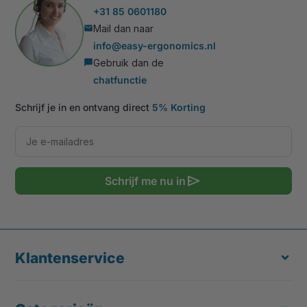
+31 85 0601180
Mail dan naar
mail
info@easy-ergonomics.nl
Gebruik dan de
chat_bubble
chatfunctie
Schrijf je in en ontvang direct
5% Korting
send
Schrijf me nu in
Klantenservice