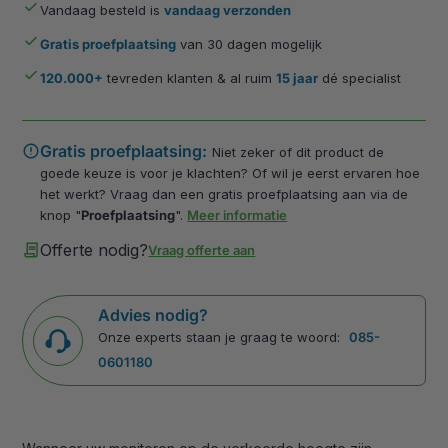
done
Vandaag besteld is
vandaag verzonden
done
Gratis proefplaatsing
van 30 dagen mogelijk
done
120.000+
tevreden klanten & al ruim
15 jaar
dé specialist
error
Gratis proefplaatsing:
Niet zeker of dit product de
goede keuze is voor je klachten? Of wil je eerst ervaren hoe
het werkt? Vraag dan een gratis proefplaatsing aan via de
knop "
Proefplaatsing
".
Meer informatie
contract
Offerte nodig?
Vraag offerte aan
Advies nodig?
Onze experts staan je graag te woord:
085-
0601180