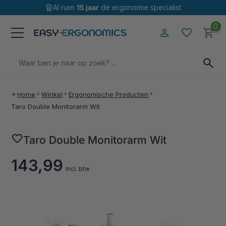
editor_choice
Al ruim
15 jaar
dé ergonomie specialist
0
person
favorite
shopping_cart
Zoeken
search
naar:
Home
chevron_right
Winkel
chevron_right
Ergonomische Producten
chevron_right
arrow_back
Taro Double Monitorarm Wit
favorite
Taro Double Monitorarm Wit
143,99
Incl. btw