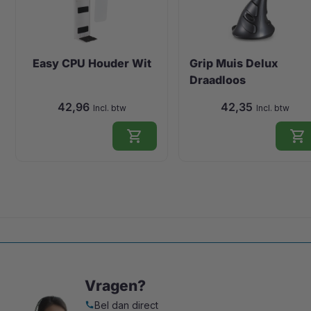
Easy CPU Houder Wit
Grip Muis Delux
Draadloos
42,96
42,35
Incl. btw
Incl. btw
shopping_cart
shopping_cart
Vragen?
Bel dan direct
call