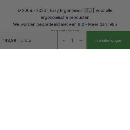
Alternatieve zitoplossingen
© 2009 - 2026 | Easy Ergonomics 🇳🇱 | Voor alle
Zit-sta bureaus
ergonomische producten
Accessoires
We worden beoordeeld met een
9.0
- Meer dan 1985
Overig
beoordelingen
Taro
-
+
143,99
In winkelwagen
Incl. btw
Double
Monitorarm
Wit
aantal