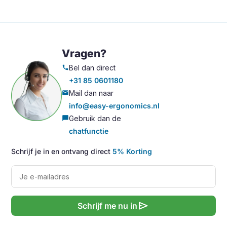
Vragen?
Bel dan direct
call
+31 85 0601180
Mail dan naar
mail
info@easy-ergonomics.nl
Gebruik dan de
chat_bubble
chatfunctie
Schrijf je in en ontvang direct
5% Korting
send
Schrijf me nu in