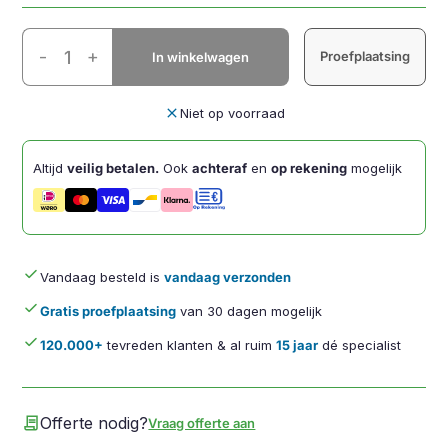
UltraBoard
-
+
Proefplaatsing
In winkelwagen
960
V2
Compact
close
Niet op voorraad
Standard
Toetsenbord
Altijd
veilig betalen.
Ook
achteraf
en
op rekening
mogelijk
QWERTY
aantal
done
Vandaag besteld is
vandaag verzonden
done
Gratis proefplaatsing
van 30 dagen mogelijk
done
120.000+
tevreden klanten & al ruim
15 jaar
dé specialist
contract
Offerte nodig?
Vraag offerte aan