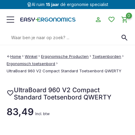
editor_choice
Al ruim
15 jaar
dé ergonomie specialist
0
person
favorite
shopping_cart
Zoeken
search
naar:
Home
chevron_right
Winkel
chevron_right
Ergonomische Producten
chevron_right
Toetsenborden
chevron_right
arrow_back
Ergonomisch toetsenbord
chevron_right
UltraBoard 960 V2 Compact Standard Toetsenbord QWERTY
UltraBoard 960 V2 Compact
favorite
Standard Toetsenbord QWERTY
83,49
Incl. btw