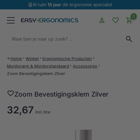
editor_choice
Al ruim
15 jaar
dé ergonomie specialist
0
person
favorite
shopping_cart
Zoeken
search
naar:
Home
chevron_right
Winkel
chevron_right
Ergonomische Producten
chevron_right
arrow_back
Monitorarm & Monitorstandaard
chevron_right
Accessoires
chevron_right
Zoom Bevestigingsklem Zilver
favorite
Zoom Bevestigingsklem Zilver
32,67
Incl. btw