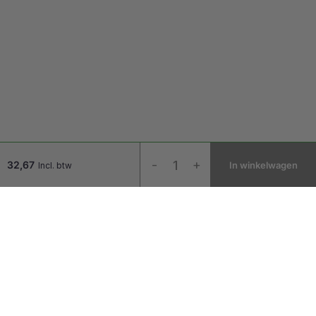
Zoom
-
+
32,67
In winkelwagen
Incl. btw
Bevestigingsklem
Zilver
aantal