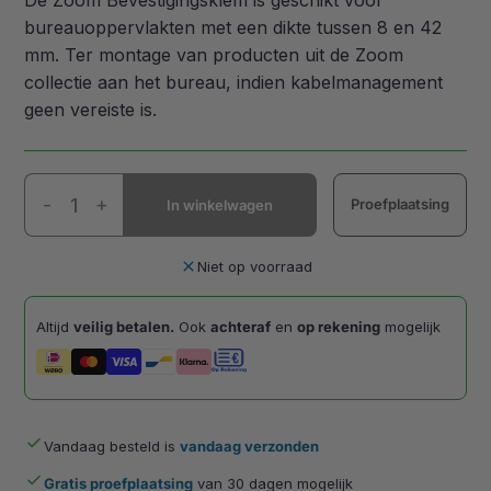
De Zoom Bevestigingsklem is geschikt voor
bureauoppervlakten met een dikte tussen 8 en 42
mm. Ter montage van producten uit de Zoom
collectie aan het bureau, indien kabelmanagement
geen vereiste is.
Zoom
-
+
Proefplaatsing
In winkelwagen
Bevestigingsklem
Zilver
aantal
close
Niet op voorraad
Altijd
veilig betalen.
Ook
achteraf
en
op rekening
mogelijk
done
Vandaag besteld is
vandaag verzonden
done
Gratis proefplaatsing
van 30 dagen mogelijk