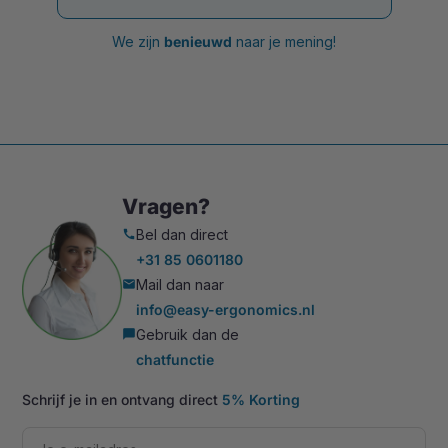
We zijn
benieuwd
naar je mening!
Vragen?
Bel dan direct
call
+31 85 0601180
Mail dan naar
mail
info@easy-ergonomics.nl
Gebruik dan de
chat_bubble
chatfunctie
Schrijf je in en ontvang direct
5% Korting