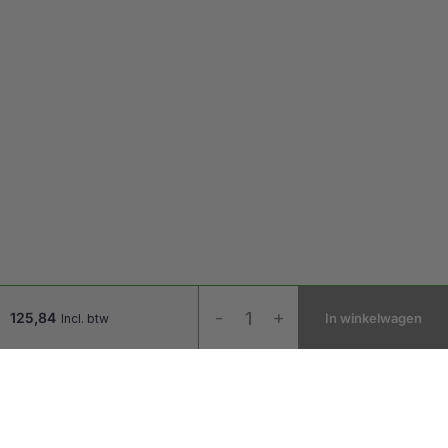
HandshoeMouse
-
+
125,84
In winkelwagen
Incl. btw
BRT
LC
Medium
Links
aantal