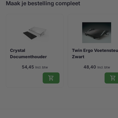
Maak je bestelling compleet
Crystal
Twin Ergo Voetenste
Documenthouder
Zwart
(ErgoSu …
54,45
48,40
Incl. btw
Incl. btw
shopping_cart
shopping_cart