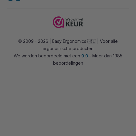
Ergonomische bureaustoelen
Contact
Zadelkrukken
Tel:
+31 85 0601180
Stahulpen
E-mail:
info@easy-ergonomics.nl
Alternatieve zitoplossingen
© 2009 - 2026 | Easy Ergonomics 🇳🇱 | Voor alle
Zit-sta bureaus
ergonomische producten
Accessoires
We worden beoordeeld met een
9.0
- Meer dan 1985
Overig
beoordelingen