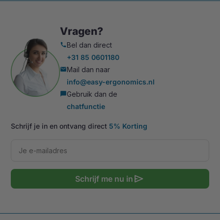
Vragen?
Bel dan direct
call
+31 85 0601180
Mail dan naar
mail
info@easy-ergonomics.nl
Gebruik dan de
chat_bubble
chatfunctie
Schrijf je in en ontvang direct
5% Korting
send
Schrijf me nu in