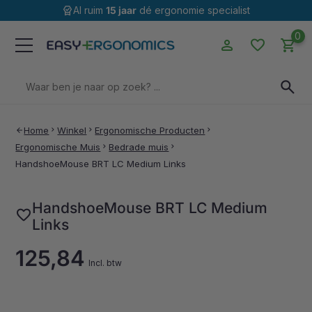
editor_choice
Al ruim
15 jaar
dé ergonomie specialist
0
person
favorite
shopping_cart
Zoeken
search
naar:
Home
chevron_right
Winkel
chevron_right
Ergonomische Producten
chevron_right
arrow_back
Ergonomische Muis
chevron_right
Bedrade muis
chevron_right
HandshoeMouse BRT LC Medium Links
HandshoeMouse BRT LC Medium
favorite
Links
125,84
Incl. btw