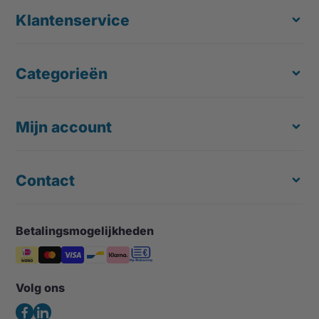
Klantenservice
Categorieën
Over ons
Retourneren
Verzending & Levering
Mijn account
Ergonomische Muis
Klachten en geschillen
Toetsenborden
Kosteloze Proefplaatsing
Laptopstandaard
Contact
Registreren
Offerte op maat
Documenthouder
Mijn bestellingen
Groothandel & Dealers
Monitorarm & Monitorstandaard
Mijn verlanglijst
Betalingsmogelijkheden
Easy Ergonomics (Office Shapers B.V.)
Tips & Blog
Steunen
Vergelijk producten
Noord Brabantlaan 303
Veelgestelde vragen – FAQ
Opbergers en houders
5657GB Eindhoven
Volg ons
Algemene voorwaarden
Nederland
Verlichting
Privacybeleid
(Geen bezoekadres)